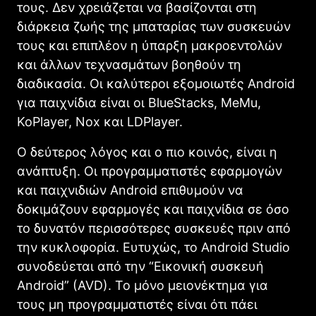
τους. Δεν χρειάζεται να βασίζονται στη
διάρκεια ζωής της μπαταρίας των συσκευών
τους και επιπλέον η ύπαρξη μακροεντολών
και άλλων τεχνασμάτων βοηθούν τη
διαδικασία. Οι καλύτεροι εξομοιωτές Android
για παιχνίδια είναι οι BlueStacks, MeMu,
KoPlayer, Nox και LDPlayer.
Ο δεύτερος λόγος και ο πιο κοινός, είναι η
ανάπτυξη. Οι προγραμματιστές εφαρμογών
και παιχνιδιών Android επιθυμούν να
δοκιμάζουν εφαρμογές και παιχνίδια σε όσο
το δυνατόν περισσότερες συσκευές πριν από
την κυκλοφορία. Ευτυχώς, το Android Studio
συνοδεύεται από την “Εικονική συσκευή
Android” (AVD). Το μόνο μειονέκτημα για
τους μη προγραμματιστές είναι ότι πάει