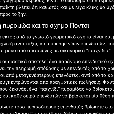
υ γρήγορου κέρδους; Είναι το δικαίωμα στην τεμπελι
παίκτη βλέπει ότι καθιστός και με λίγα κλικς θα βγ
προς το ζην.
 η πυραμίδα και το σχήμα Πόντσι
 εκτός από το γνωστό γεωμετρικό σχήμα είναι και 
εχνική ανάπτυξης και εύρεσης νέων επενδυτών, πο
ι μόνο από απατεώνες σε οικονομικά “παιχνίδια”.
α ουσιαστικά αποτελεί ένα παράνομο επενδυτικό σ
νει την πληρωμή απόδοσης σε επενδυτές από τα χ
αι από μεταγενέστερους επενδυτές, αντί από τα κ
 συγκεντρώνονται από πραγματικές πωλήσεις. Φαντ
που ξεκινάει ένα “παιχνίδι” πυραμίδας να βρίσκεται
 και κάθε σειρά επενδυτών να βρίσκεται μία θέση 
ίνετε τόσο περισσότερους επενδυτές βρίσκετε στο 
 όρος «Σχήμα Πόντσι» (Ponzi Scheme) αναφέρεται 