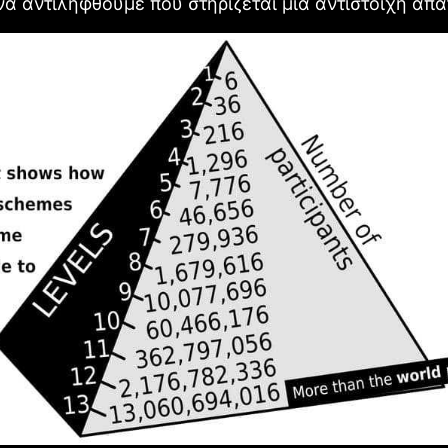
α αντιληφθούμε που στηρίζεται μια αντίστοιχη απά