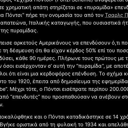
ε χρηματική απάτη στηρίζεται σε «πυραμίδα» επεν
α Πόντσι” πήρε την ονομασία του από τον
Τσαρλς Π
απατεώνα, Ιταλικής καταγωγής, που ουσιαστικά ήτ
της πυραμίδας.
πεισε αρκετούς Αμερικάνους να επενδύσουν ό,τι π
με τη δέσμευση ότι θα είχαν κέρδος 50% επί του ποσ
δύσει, κάθε 90 ημέρες. Πλήρωνε τους πρώτους με 
 όσοι εισέρχονταν σ’ αυτή την “πυραμίδα”, με απο
λοι ότι είναι μια κερδοφόρος επένδυση. Το σχήμα 
το του 1920, έπειτα από δημοσίευμα της εφημερίδα
be”. Μέχρι τότε, ο Πόντσι εισέπρατε περίπου 200.0
από “επενδυτές” που προσπαθούσαν να ανέβουν στο
ν.
οκαλύφθηκε και ο Πόντσι καταδικάστηκε σε 14 χρ
Βγήκε οριστικά από τη φυλακή το 1934 και απελάθ