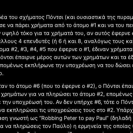
δέα του σχήματος Πόντσι (και ουσιαστικά της πυραμ
σε να πάρει χρήματα από το άτομο #1 και να του πει
 υψηλό τόκο για τα χρήματά του, αν αυτός έφερνε 
λλους 4 επενδυτές (ή 6 ή και 8, αναλόγως τους κα
ομα #2, #3, #4, #5 που έφερνε ο #1, έδιναν χρήματα
Πόντσι έπαιρνε μέρος αυτών των χρημάτων και τα έδ
 επομένως εκπλήρωνε την υποχρέωση να του δώσει
ο.
αν το άτομο #6 (που το έφερνε ο #2), ο Πόντσι έπα
χρημάτων για να πληρώσει το άτομο #2, επομένως 
την υποχρέωσή του. Αν δεν υπήρχε #6, τότε ο Πόντ
α εκπληρώσει τις υποχρεώσεις τους στο #2. Υπάρχ
άση γνωστή ως “Robbing Peter to pay Paul” (δηλαδ
ια να πληρώσεις τον Παύλο) η ερμηνεία της οποίας