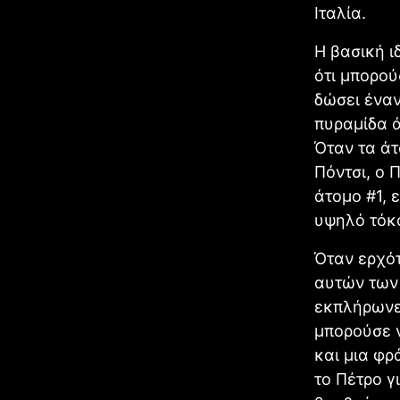
Ιταλία.
Η βασική ι
ότι μπορού
δώσει έναν
πυραμίδα ά
Όταν τα άτ
Πόντσι, ο 
άτομο #1,
υψηλό τόκ
Όταν ερχότ
αυτών των 
εκπλήρωνε 
μπορούσε ν
και μια φρ
το Πέτρο γ