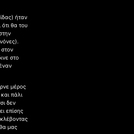
ίδας) ήταν
 ότι θα του
στην
νόνες).
 στον
ινε στο
 έναν
ιρνε μέρος
και πάλι
σι δεν
ει επίσης
ή κλέβοντας
 θα μας