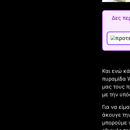
Δες πε
Και ενώ κά
πυραμίδα W
μας τους π
με την υπό
Για να είμ
άκουγε την
μπορούμε ν