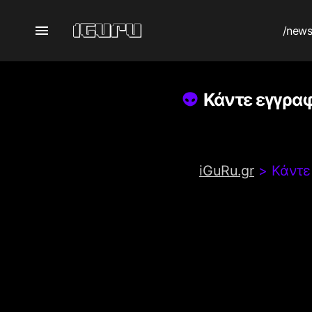
/new
Κάντε εγγραφ
iGuRu.gr
>
Κάντε