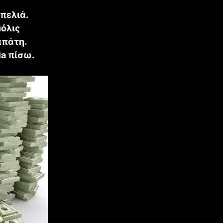
πελιά.
μόλις
απάτη.
a πίσω.