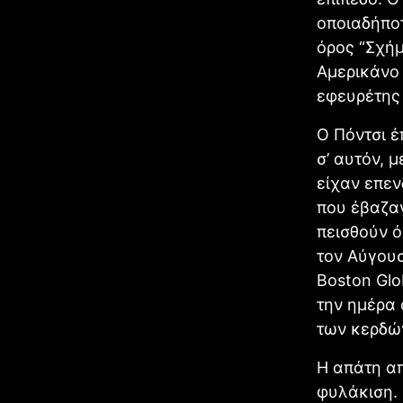
οποιαδήποτ
όρος “Σχήμ
Αμερικάνο 
εφευρέτης 
Ο Πόντσι έ
σ’ αυτόν, 
είχαν επεν
που έβαζαν
πεισθούν ό
τον Αύγουσ
Boston Glo
την ημέρα 
των κερδώ
Η απάτη απ
φυλάκιση. 