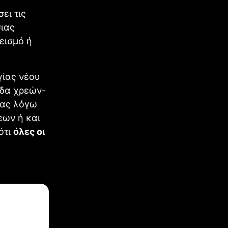
ει τις
σιας
εισμό ή
γίας νέου
ίδα χρεών-
δας λόγω
εων ή και
ότι
όλες οι