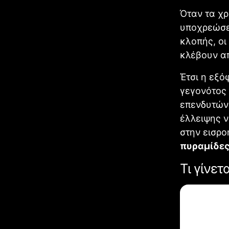
Όταν τα χρ
υποχρεώσει
κλοπής, οι
κλέβουν α
Έτσι η εξό
γεγονότος
επενδυτών 
έλλειψης ν
στην εισρο
πυραμίδε
Τι γίνετ