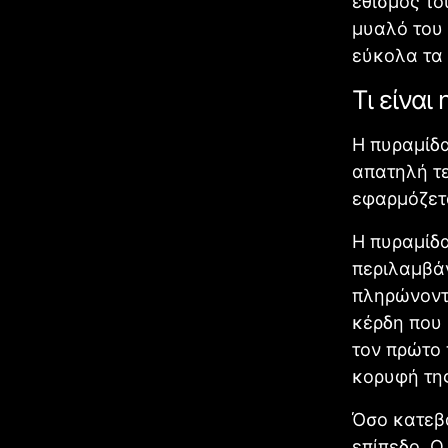
εθισμός το
μυαλό του 
εύκολα τα 
Τι είναι
Η πυραμίδα
απατηλή τ
εφαρμόζετα
Η πυραμίδ
περιλαμβά
πληρώνοντ
κέρδη που
τον πρώτο 
κορυφή της
Όσο κατεβα
επίπεδο. Ο