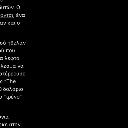
δυτών. Ο
όντσι
, ένα
αν και ο
οσό ήθελαν
ού που
τα λεφτά
τέλεσμα να
κατέρρευσε
ς “The
00 δολάρια
 “τρένο”
όνια
ηκε στην