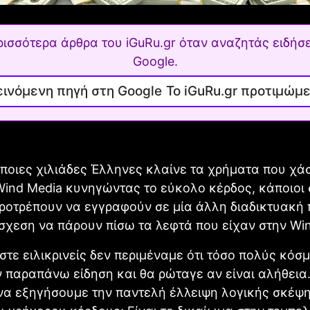
ρισσότερα άρθρα του iGuRu.gr όταν αναζητάς ειδήσε
Google.
Το iGuRu.gr προτιμώμ
ποιες χιλιάδες Έλληνες κλαίνε τα χρήματα που χά
ind Media κυνηγώντας το εύκολο κέρδος, κάποιοι
ροτρέπουν να εγγραφούν σε μία άλλη διαδικτυακή 
σχεση να πάρουν πίσω τα λεφτά που είχαν στην Win
αστε ειλικρινείς δεν περιμέναμε ότι τόσο πολύς κόσ
 παραπάνω είδηση και θα ρώταγε αν είναι αλήθεια
α εξηγήσουμε την παντελή έλλειψη λογικής σκέψης