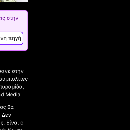
ις στην
ενη πηγή
σανε στην
 συμπολίτες
πυραμίδα,
d Media.
μος θα
. Δεν
. Είναι ο