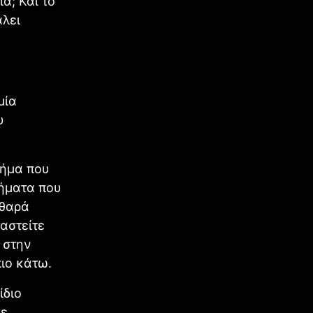
ά; Και το
άλει
μία
υ
χήμα που
ρήματα που
αθαρά
αστείτε
 στην
πιο κάτω.
ίδιο
σε