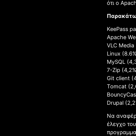
ότι ο Apac
Παρακάτω 
KeePass pa
Apache Web
VLC Media 
Linux (8.6
MySQL (4,
7-Zip (4,2
Git client (
Tomcat (2
BouncyCast
Drupal (2,
Να αναφέρο
έλεγχο του
προγραμμα