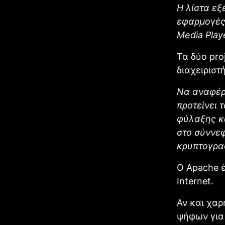
Η λίστα εξ
εφαρμογές:
Media Playe
Τα δύο pro
διαχειριστ
Να αναφέρο
προτείνει 
φύλαξης κ
στο σύννε
κρυπτογρα
Ο Apache 
Internet.
Αν και χαρ
ψήφων για