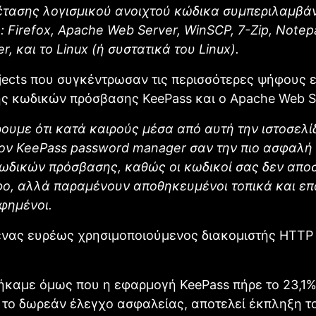
έτασης λογισμικού ανοιχτού κώδικα συμπεριλαμβάν
 Firefox, Apache Web Server, WinSCP, 7-Zip, Notep
r, και το Linux (ή συστατικά του Linux).
jects που συγκέντρωσαν τις περισσότερες ψήφους ε
ής κωδικών πρόσβασης KeePass και ο Apache Web S
υμε ότι κατά καιρούς μέσα από αυτή την ιστοσελ
τον KeePass password manager σαν την πιο ασφαλ
ωδικών πρόσβασης, καθώς οι κωδικοί σας δεν απο
φο, αλλά παραμένουν αποθηκευμένοι τοπικά και ε
φημένοι.
ένας ευρέως χρησιμοποιούμενος διακομιστής HTTP
ήκαμε όμως που η εφαρμογή KeePass πήρε το 23,1
 το δωρεάν έλεγχο ασφαλείας, αποτελεί έκπληξη τ