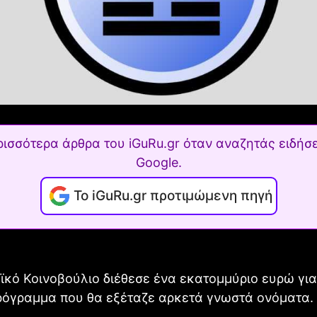
ρισσότερα άρθρα του iGuRu.gr όταν αναζητάς ειδήσε
Google.
Το iGuRu.gr προτιμώμενη πηγή
κό Κοινοβούλιο διέθεσε ένα εκατομμύριο ευρώ για
πρόγραμμα που θα εξέταζε αρκετά γνωστά ονόματα.