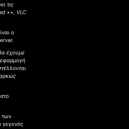
ει τις
ad ++, VLC
ίναι ο
erver.
ίδα έχουμε
ή εφαρμογή
στέλλονται
παρκώς
 στο
% των
ο γεγονός