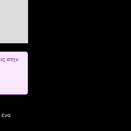
ις στην
 ένα