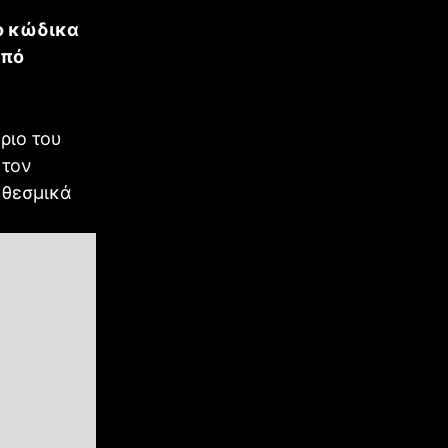
ο κώδικα
από
ριο του
 τον
 θεσμικά