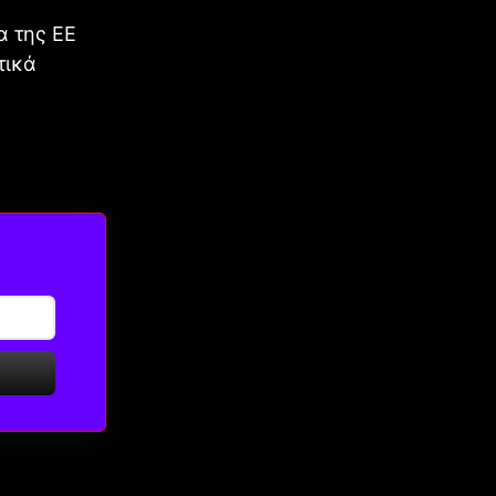
α της ΕΕ
τικά