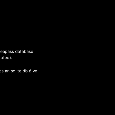
keepass database
pted).
 an sqlite db ή να