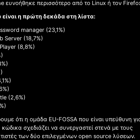
he ευνοήθηκε περισσότερο από το Linux ή τον Firefo
είναι η πρώτη δεκάδα στη λίστα:
ssword manager (23,1%)
 Server (18,7%)
Player (8,8%)
%)
3%)
%)
4,1%)
,6%)
le (2,6%)
2%)
υμε ότι η ομάδα EU-FOSSA που είναι υπεύθυνη γι
 κώδικα σχεδιάζει να συνεργαστεί στενά με τους
τιστές των δύο επιλεγμένων open source λύσεων.