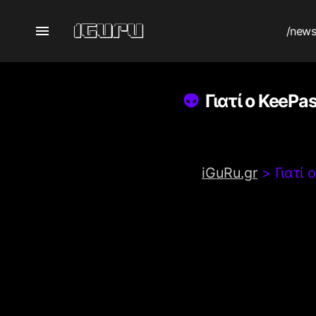
/new
Γιατί ο KeePa
iGuRu.gr
>
Γιατί