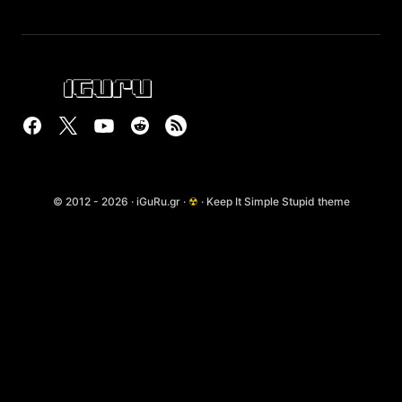
© 2012 - 2026 · iGuRu.gr ·
☢
· Keep It Simple Stupid theme