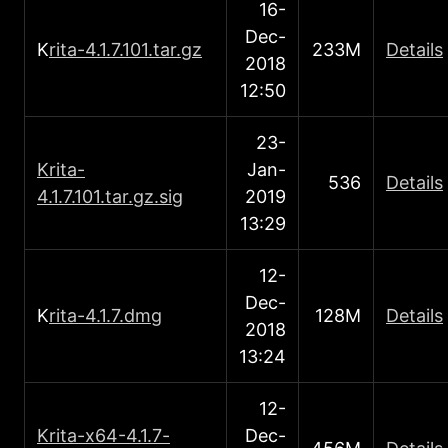
16-
Dec-
Κ
rita-4.1.7.101.tar.gz
233M
Details
2018
12:50
23-
Κrita-
Jan-
536
Details
4.1.7.101.tar.gz.sig
2019
13:29
12-
Dec-
Κ
rita-4.1.7.dmg
128M
Details
2018
13:24
12-
Κrita-x64-4.1.7-
Dec-