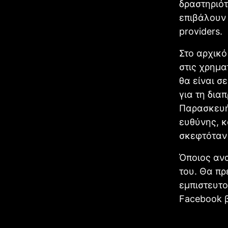
δραστηριότ
επιβάλουν 
providers.
Στο αρχικό
στις χρημα
θα είναι σ
για τη δια
Παρασκευής
ευθύνης, κ
σκεφτόταν 
Όποιος ανα
του. Θα πρ
εμπιστευτο
Facebook β