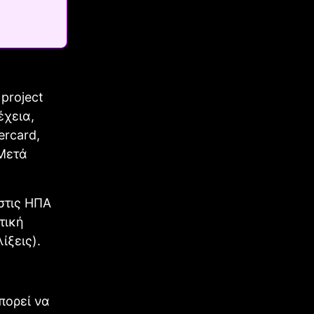
project
έχεια,
ercard,
 Μετά
στις ΗΠΑ
τική
ίξεις).
πορεί να