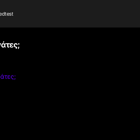
edtest
γάτες;
γάτες;