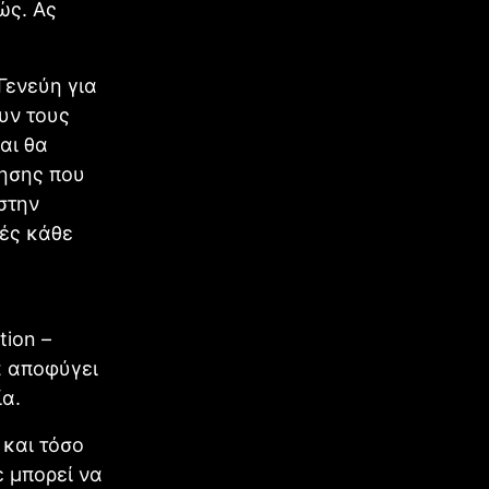
ώς. Ας
Γενεύη για
ουν τους
αι θα
ησης που
στην
φές κάθε
tion –
α αποφύγει
ία.
 και τόσο
ε μπορεί να