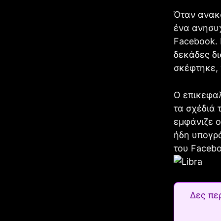
Όταν ανακο
ένα ανησυ
Facebook. 
δεκάδες δι
σκέφτηκε, γ
Ο επικεφαλ
τα σχέδιά 
εμφάνιζε ο
ήδη υπογρά
του Facebo
Δες πε