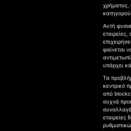
χρήματος, 
κατηγορού
Αυτή φυσικ
εταιρείες,
επιχειρήσε
φαίνεται ν
αντιμετωπί
υπάρχει κά
Τα προβλήμ
κεντρικό π
από blockc
συχνά προκ
συναλλαγές
εταιρείες 
ρυθμιστικ