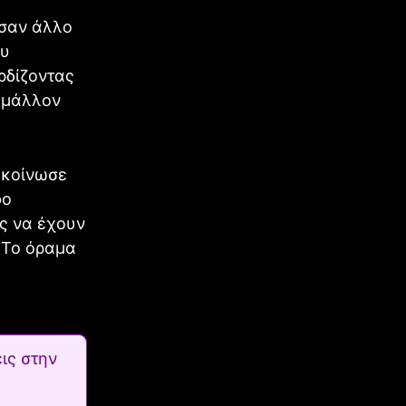
 σαν άλλο
ου
ρδίζοντας
k μάλλον
νακοίνωσε
φο
ες να έχουν
. Το όραμα
ις στην