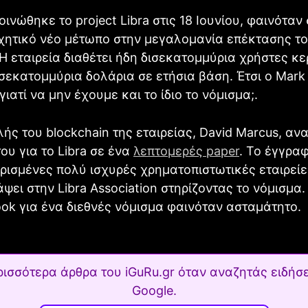
ινώθηκε το project Libra στις 18 Ιουνίου, φαινόταν
χητικό νέο μέτωπο στην μεγαλομανία επέκτασης τ
Η εταιρεία διαθέτει ήδη δισεκατομμύρια χρήστες κε
σεκατομμύρια δολάρια σε ετήσια βάση. Έτσι ο Mar
ιατί να μην έχουμε και το ίδιο το νόμισμα;.
ής του blockchain της εταιρείας, David Marcus, α
του για το Libra σε ένα
λεπτομερές paper
. Το έγγρα
ρισμένες πολύ ισχυρές χρηματοπιστωτικές εταιρεί
ψει στην Libra Association στηρίζοντας το νόμισμα
ok για ένα διεθνές νόμισμα φαινόταν ασταμάτητο.
ρισσότερα άρθρα του iGuRu.gr όταν αναζητάς ειδήσε
Google.