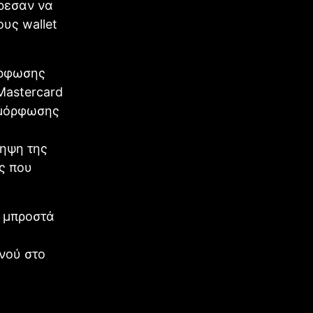
ρεσαν να
υς wallet
μόρφωσης
 Mastercard
υμμόρφωσης
ληψη της
ς που
ο μπροστά
ινού στο