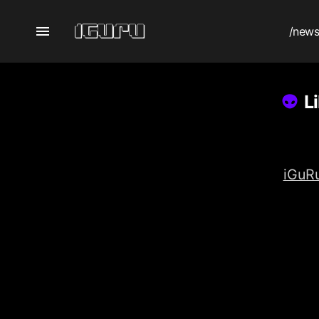
/new
L
iGuRu