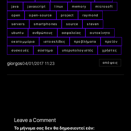
java
javascript
linux
memory
microsoft
open
open-source
project
raymond
servers
smartphones
source
steven
ubuntu
ανθρώπους
ασφαλείας
αυτοκίνητο
εκατομμύρια
ιστοσελίδες
προβλήματα
προϊόν
συσκευές
σύστημα
υπερυπολογιστές
χρήστες
giorgos
απόψεις
04/01/2017 11:23
Leave a Comment
Το μήνυμα σας δεν θα δημοσιευτεί εάν: