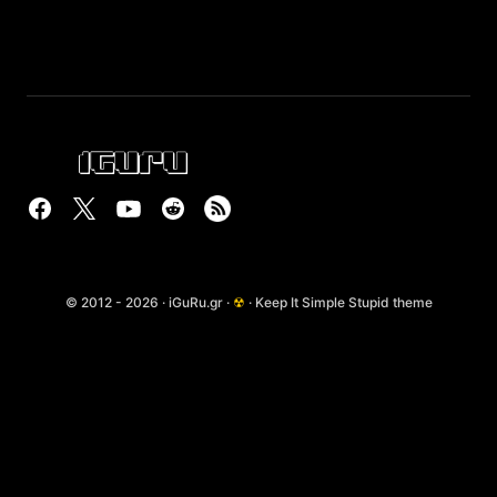
© 2012 - 2026 · iGuRu.gr ·
☢
· Keep It Simple Stupid theme