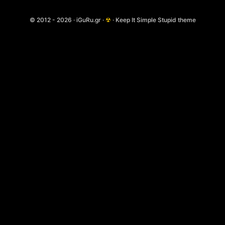
© 2012 - 2026 · iGuRu.gr ·
☢
· Keep It Simple Stupid theme