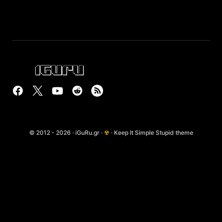
© 2012 - 2026 · iGuRu.gr ·
☢
· Keep It Simple Stupid theme