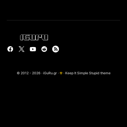
© 2012 - 2026 · iGuRu.gr ·
☢
· Keep It Simple Stupid theme