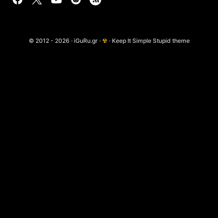
© 2012 - 2026 · iGuRu.gr ·
☢
· Keep It Simple Stupid theme