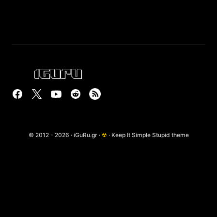
© 2012 - 2026 · iGuRu.gr ·
☢
· Keep It Simple Stupid theme