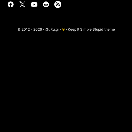
© 2012 - 2026 · iGuRu.gr ·
☢
· Keep It Simple Stupid theme