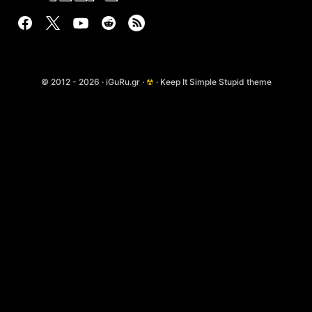
© 2012 - 2026 · iGuRu.gr ·
☢
· Keep It Simple Stupid theme