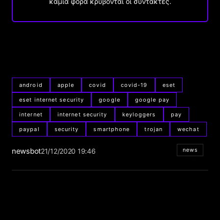
καμιά φορά κρύβονται οι συντάκτες.
android
apple
covid
covid-19
eset
eset internet security
google
google pay
internet
internet security
keyloggers
pay
paypal
security
smartphone
trojan
wechat
newsbot
news
21/12/2020 19:46