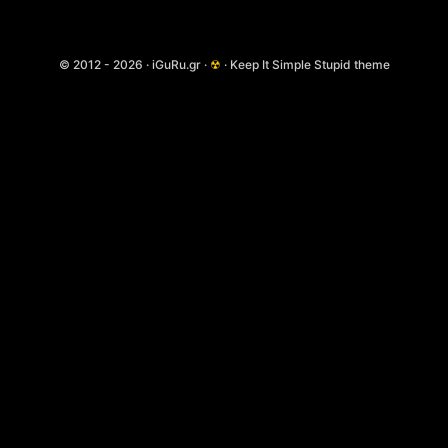
© 2012 - 2026 · iGuRu.gr ·
☢
· Keep It Simple Stupid theme