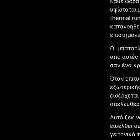
Κάθε φορά 
υφίσταται 
thermal ru
κατανοηθε
επιστημονι
Οι μπαταρί
από αυτές 
σαν ένα κρ
Όταν επιτυ
εξωτερικής
εισέρχεται
απελευθερ
Αυτό ξεκιν
εισέλθει σ
γειτονικά 