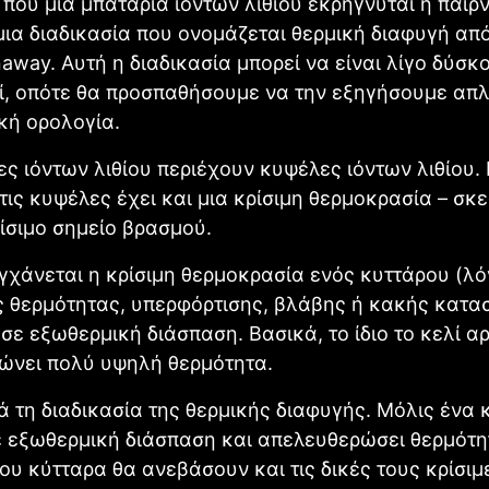
που μια μπαταρία ιόντων λιθίου εκρήγνυται ή παίρν
μια διαδικασία που ονομάζεται θερμική διαφυγή από
naway. Αυτή η διαδικασία μπορεί να είναι λίγο δύσκ
ί, οπότε θα προσπαθήσουμε να την εξηγήσουμε απ
κή ορολογία.
ες ιόντων λιθίου περιέχουν κυψέλες ιόντων λιθίου.
τις κυψέλες έχει και μια κρίσιμη θερμοκρασία – σκε
ίσιμο σημείο βρασμού.
γχάνεται η κρίσιμη θερμοκρασία ενός κυττάρου (λ
 θερμότητας, υπερφόρτισης, βλάβης ή κακής κατα
 σε εξωθερμική διάσπαση. Βασικά, το ίδιο το κελί αρ
ώνει πολύ υψηλή θερμότητα.
ά τη διαδικασία της θερμικής διαφυγής. Μόλις ένα 
ε εξωθερμική διάσπαση και απελευθερώσει θερμότη
του κύτταρα θα ανεβάσουν και τις δικές τους κρίσιμ