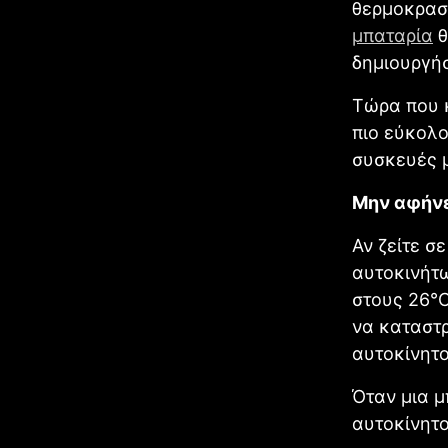
θερμοκρασί
μπαταρία
θ
δημιουργήσ
Τώρα που κ
πιο εύκολο
συσκευές μ
Μην αφήνε
Αν ζείτε σ
αυτοκινήτω
στους 26℃.
να καταστρ
αυτοκίνητο
Όταν μια μ
αυτοκίνητο