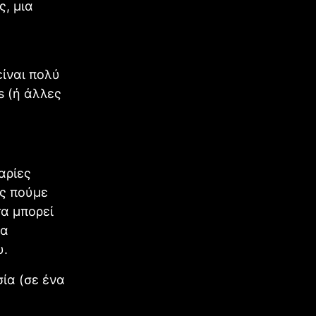
ς, μια
είναι πολύ
s (ή άλλες
ταρίες
ας πούμε
τα μπορεί
να
υ.
ία (σε ένα