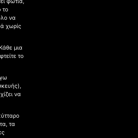
ει φωτιά,
 το
ολο να
λά χωρίς
 Κάθε μια
φτείτε το
όγω
σκευής),
χίζει να
κύτταρο
τα, τα
ες