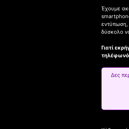
Έχουμε ακ
smartphon
εντύπωση, 
δύσκολο ν
Γιατί εκρ
τηλέφωνό 
Δες πε