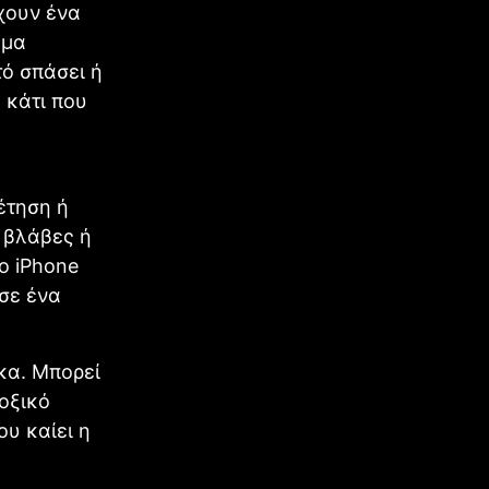
έχουν ένα
υμα
τό σπάσει ή
 κάτι που
έτηση ή
 βλάβες ή
ο iPhone
σε ένα
κα. Μπορεί
οξικό
ου καίει η