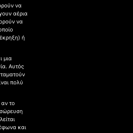
ορούν να
γουν αέρια
πορούν να
οποίο
 έκρηξη) ή
ι μια
ία. Αυτός
 σταματούν
ίναι πολύ
 αν το
υσσώρευση
λείται
λέφωνα και