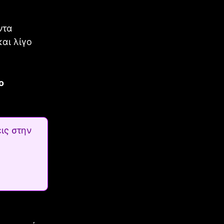
ντα
αι λίγο
ο
ις στην