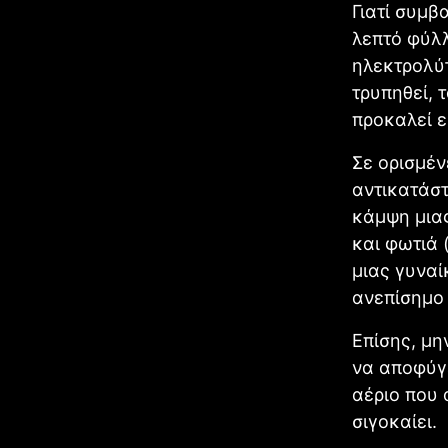
Γιατί συμβ
λεπτό φύλλ
ηλεκτρολύτ
τρυπηθεί, 
προκαλεί ε
Σε ορισμέν
αντικατάσ
κάμψη μιας
και φωτιά 
μιας γυναί
ανεπίσημο 
Επίσης, μη
να αποφύγε
αέριο που 
σιγοκαίει.