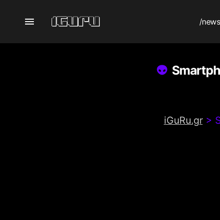
/new
Smartpho
iGuRu.gr
>
S