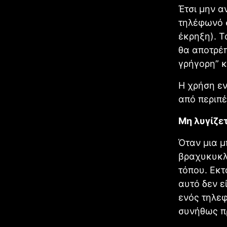
Έτσι μην α
τηλέφωνό σ
έκρηξη). 
θα αποτρέπ
γρήγορη” κ
Η χρήση εν
από περιπέ
Μη λυγίζε
Όταν μια μ
βραχυκυκλώ
τόπου. Εκτ
αυτό δεν ε
ενός τηλε
συνήθως πρ