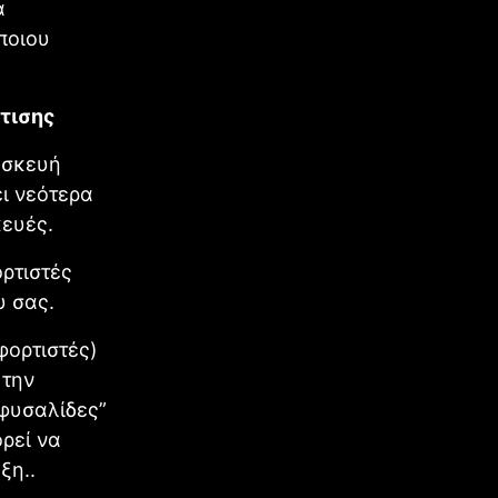
α
ποιου
τισης
υσκευή
ι νεότερα
κευές.
ορτιστές
υ σας.
φορτιστές)
 την
“φυσαλίδες”
ρεί να
ξη..