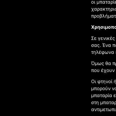
οι μπαταρί
χαρακτηρι
προβλήματ
Χρησιμοπο
Σε γενικές
σας. Ένα π
τηλέφωνα κ
Όμως θα πρ
που έχουν 
Οι φτηνοί 
μπορούν ν
μπαταρία ε
στη μπαταρ
αντιμετωπι