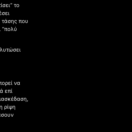
ίσει” το
έσει
 τάσης που
ι “πολύ
γλυτώσει
πορεί να
ά επί
διασκέδαση,
η ρίψη
άσουν