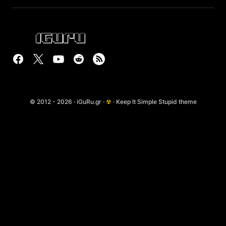
© 2012 - 2026 · iGuRu.gr ·
☢
· Keep It Simple Stupid theme