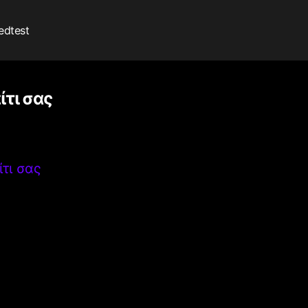
edtest
ίτι σας
ίτι σας