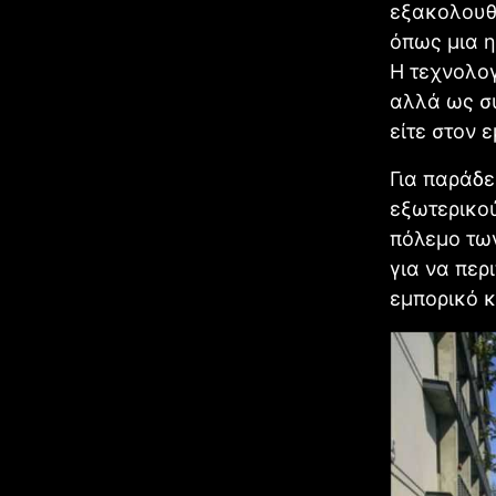
εξακολουθο
όπως μια η
Η τεχνολογ
αλλά ως σ
είτε στον 
Για παράδε
εξωτερικού
πόλεμο των
για να περ
εμπορικό 