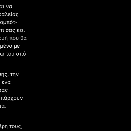
αι να
φαλείας
ρομπότ-
τι σας και
ευή που θα
σμένο με
ρω του από
ης, την
 ένα
σας
 υπάρχουν
τα.
έρη τους,