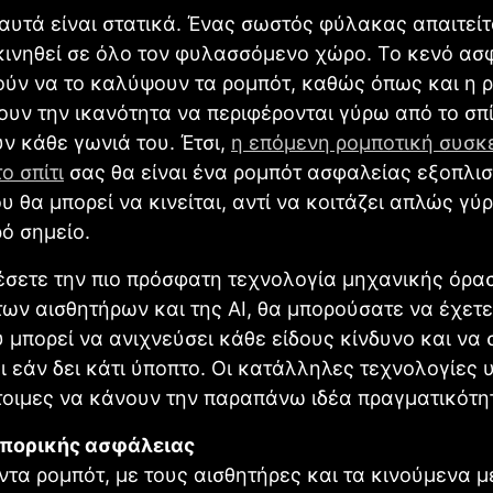
υτά είναι στατικά. Ένας σωστός φύλακας απαιτείτ
κινηθεί σε όλο τον φυλασσόμενο χώρο. Το κενό ασ
ύν να το καλύψουν τα ρομπότ, καθώς όπως και η 
υν την ικανότητα να περιφέρονται γύρω από το σπί
ν κάθε γωνιά του. Έτσι,
η επόμενη ρομποτική συσκ
ο σπίτι
σας θα είναι ένα ρομπότ ασφαλείας εξοπλι
υ θα μπορεί να κινείται, αντί να κοιτάζει απλώς γύ
ό σημείο.
σετε την πιο πρόσφατη τεχνολογία μηχανικής όρασ
ων αισθητήρων και της ΑΙ, θα μπορούσατε να έχετε
 μπορεί να ανιχνεύσει κάθε είδους κίνδυνο και να 
 εάν δει κάτι ύποπτο. Οι κατάλληλες τεχνολογίες
έτοιμες να κάνουν την παραπάνω ιδέα πραγματικότη
πορικής ασφάλειας
τα ρομπότ, με τους αισθητήρες και τα κινούμενα μ