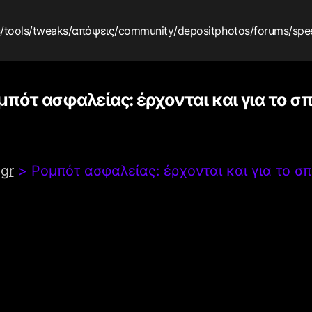
s
/tools
/tweaks
/απόψεις
/community
/depositphotos
/forums
/spe
μπότ ασφαλείας: έρχονται και για το σπ
gr
>
Ρομπότ ασφαλείας: έρχονται και για το σπ