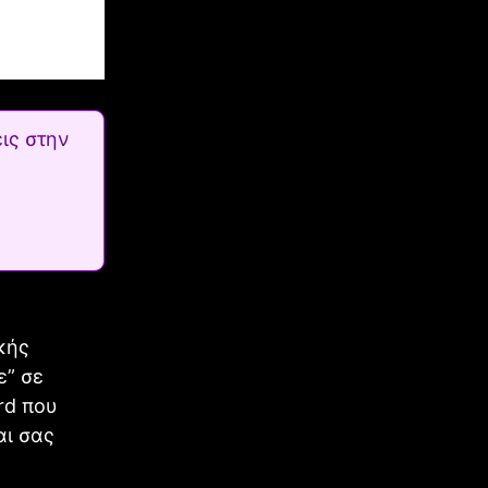
ις στην
κής
ε” σε
rd που
αι σας