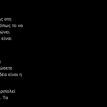
ης στη
 όπως το να
ιώνει
 είναι
ε
δώσετε
δέα είναι η
ριπολεί
. Τα