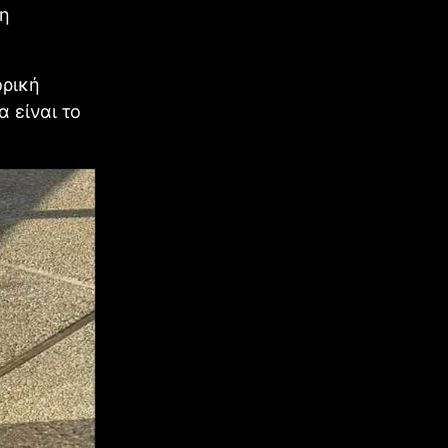
νη
ορική
 είναι το