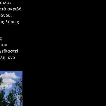
«απλό»
ετά ακριβό.
ρόνου,
ες λύσεις
ς
 τον
χεδιαστεί
λη, ένα