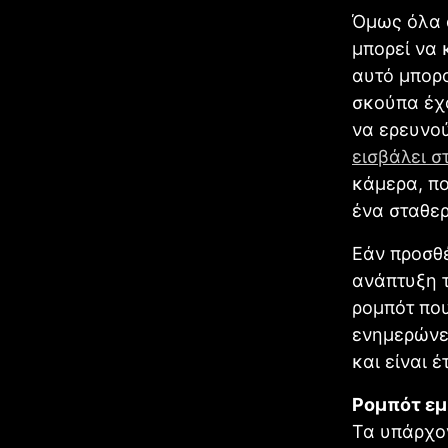
Όμως όλα α
μπορεί να 
αυτό μπορο
σκούπα έχο
να ερευνού
εισβάλει στ
κάμερα, πο
ένα σταθερ
Εάν προσθέ
ανάπτυξη τ
ρομπότ που
ενημερώνει
και είναι 
Ρομπότ εμ
Τα υπάρχον