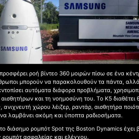
προσφέρει ροή βίντεο 360 μοιρών πίσω σε ένα κέν
νθρωποι μπορούν να παρακολουθούν τα πάντα, αλλά
εντοπίσει αυτόματα διάφορα προβλήματα, χρησιμοπ
αισθητήρων και τη νοημοσύνη του. Το K5 διαθέτει 
, ανιχνευτή χώρου λέιζερ, ραντάρ, αισθητήρα ποιό
 να λαμβάνει ακόμη και ύποπτα ραδιοσήματα.
το διάσημο ρομπότ Spot της Boston Dynamics έχει 
 ρομπότ ασφαλείας και ελέγχου.