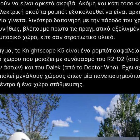
ύν να είναι αρκετά ακριβά. Ακόμη και κάτι τόσο 
λεκτρική σκούπα ρομπότ εξακολουθεί να είναι αρκ
ία γίνεται λιγότερο δαπανηρή με την πάροδο του χ
υνήθως, βλέπουμε πρώτα τις πραγματικά εξελιγμέν
εμπορικό χώρο, είτε σαν στρατιωτικό υλικό.
ιγμα, το
Knightscope K5 είναι
ένα ρομπότ ασφαλεία
 χώρου που μοιάζει με συνδυασμό του R2-D2 (από
 άστων) και του Dalek (από το Doctor Who). Έχει σ
ιπολεί μεγάλους χώρους όπως μία πανεπιστημιούπο
κέντρο ή ένα χώρο στάθμευσης.