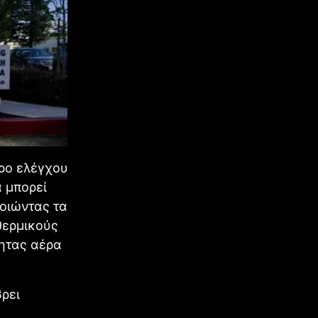
τρο ελέγχου
 μπορεί
οιώντας τα
θερμικούς
τητας αέρα
βρει