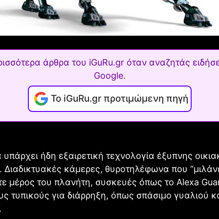
ρισσότερα άρθρα του iGuRu.gr όταν αναζητάς ειδήσε
Google.
Το iGuRu.gr προτιμώμενη πηγή
 υπάρχει ήδη εξαιρετική τεχνολογία έξυπνης οικια
 Διαδικτυακές κάμερες, θυροτηλέφωνα που “μιλάν
ε μέρος του πλανήτη, συσκευές όπως το Alexa Gua
ς τυπικούς για διάρρηξη, όπως σπάσιμο γυαλιού κ
.