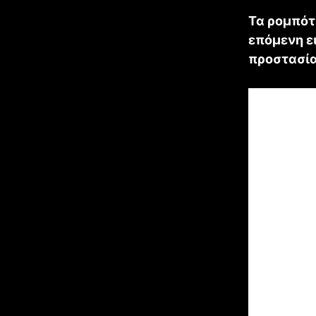
Τα ρομπότ 
επόμενη ε
προστασία