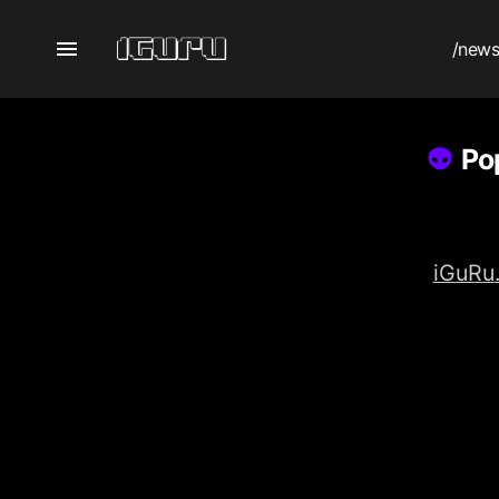
/new
Ρο
iGuRu.