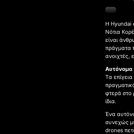
Η Hyundai 
Νότια Κορέ
είναι άνθρ
πράγματα π
ανοιχτές, 
Αυτόνομα 
Τα επίγεια
πραγματικά
φτερά στο 
ίδια.
Ένα αυτόνο
συνεχώς μι
drones πετ