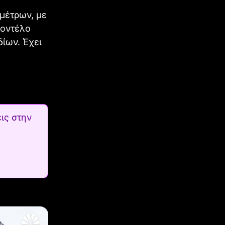
μέτρων, με
μοντέλο
δίων. Έχει
ις στην