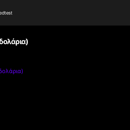
edtest
δολάρια)
δολάρια)