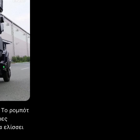
 Το ρομπότ
ρες
α ελίσσει