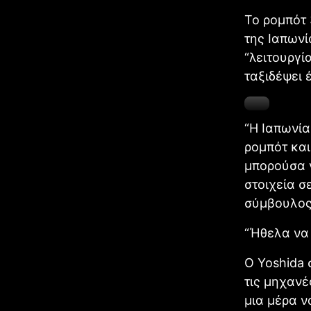
Το ρομπότ 
της Ιαπωνί
“λειτουργί
ταξιδέψει 
“Η Ιαπωνία
ρομπότ και
μπορούσα ν
στοιχεία σ
σύμβουλος
“Ήθελα να 
Ο Yoshida 
τις μηχανέ
μια μέρα ν