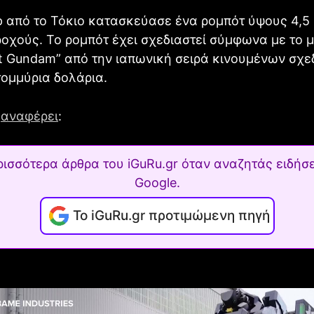
p από το Τόκιο κατασκεύασε ένα ρομπότ ύψους 4,5 
ροχούς. Το ρομπότ έχει σχεδιαστεί σύμφωνα με το 
it Gundam” από την ιαπωνική σειρά κινουμένων σχε
τομμύρια δολάρια.
s
αναφέρει
:
ρισσότερα άρθρα του iGuRu.gr όταν αναζητάς ειδήσε
Google.
Το iGuRu.gr προτιμώμενη πηγή