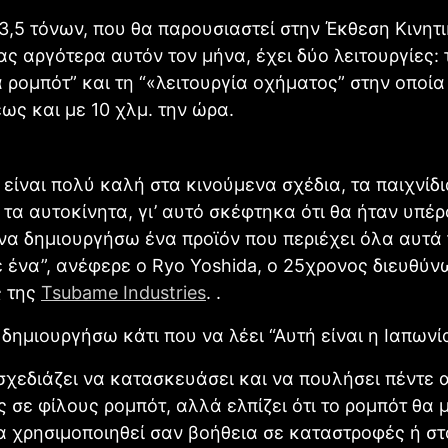
3,5 τόνων, που θα παρουσιαστεί στην Έκθεση Κινητ
ας αργότερα αυτόν τον μήνα, έχει δύο λειτουργίες: 
α ρομπότ” και τη “«λειτουργία οχήματος” στην οποία
έως και με 10 χλμ. την ώρα.
 είναι πολύ καλή στα κινούμενα σχέδια, τα παιχνίδι
 τα αυτοκίνητα, γι’ αυτό σκέφτηκα ότι θα ήταν υπέ
α δημιουργήσω ένα προϊόν που περιέχει όλα αυτά 
ε ένα”, ανέφερε ο Ryo Yoshida, ο 25χρονος διευθύν
 της
Tsubame Industries
. .
δημιουργήσω κάτι που να λέει “Αυτή είναι η Ιαπωνία
σχεδιάζει να κατασκευάσει και να πουλήσει πέντε 
ς σε φίλους ρομπότ, αλλά ελπίζει ότι το ρομπότ θα
α χρησιμοποιηθεί σαν βοήθεια σε καταστροφές ή στ