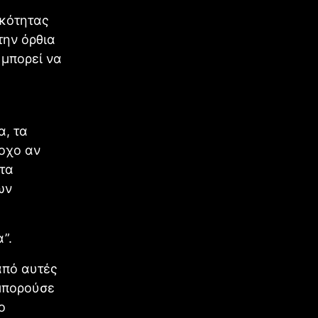
ικότητας
την όρθια
 μπορεί να
α, τα
ροχο αν
τα
ων
”.
από αυτές
 μπορούσε
ο