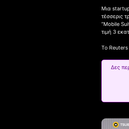
Μια startu
τέσσερις τ
“Mobile Su
τιμή 3 εκα
Το Reuter
Δες πε