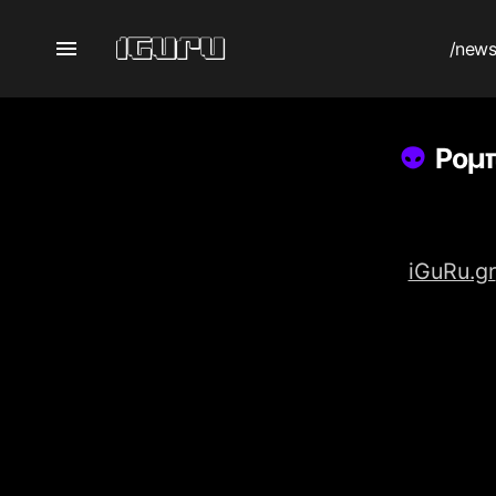
/new
Ρομπ
iGuRu.gr