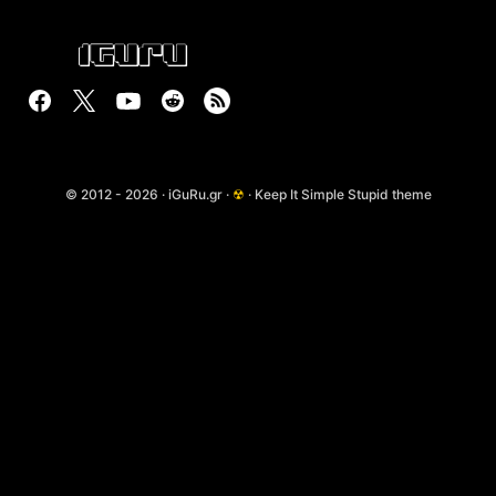
© 2012 - 2026 · iGuRu.gr ·
☢
· Keep It Simple Stupid theme