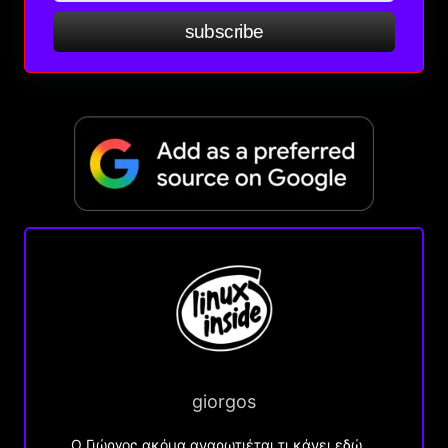
subscribe
giorgos
Ο Γιώργος ακόμα αναρωτιέται τι κάνει εδώ….