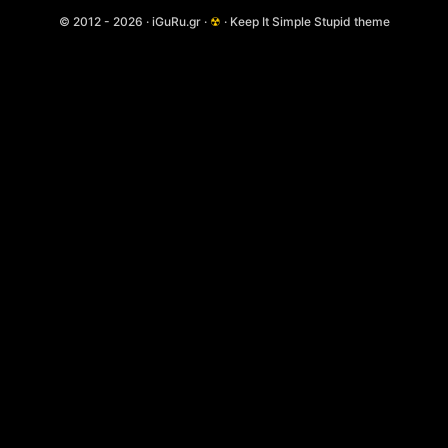
© 2012 - 2026 · iGuRu.gr ·
☢
· Keep It Simple Stupid theme