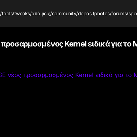
s
/tools
/tweaks
/απόψεις
/community
/depositphotos
/forums
/spe
προσαρμοσμένος Kernel ειδικά για το M
E νέος προσαρμοσμένος Kernel ειδικά για το M