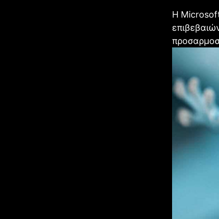
Η Microsof
επιβεβαιών
προσαρμοσμ