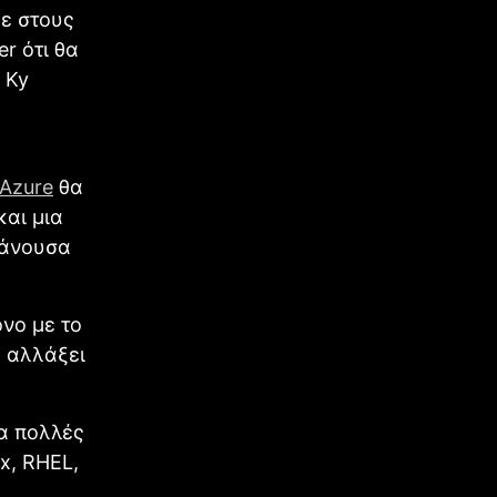
με στους
r ότι θα
 Ky
 Azure
θα
και μια
θάνουσα
όνο με το
α αλλάξει
ρα πολλές
x, RHEL,