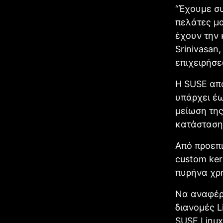
“Έχουμε συ
πελάτες μα
έχουν την 
Srinivasan
επιχειρήσε
Η SUSE από
υπάρχει έω
μείωση της
κατάσταση)
Από προεπι
custom ker
πυρήνα χρη
Να αναφέρο
διανομές L
SUSE Linux