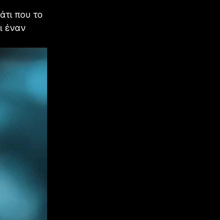
άτι που το
ι έναν