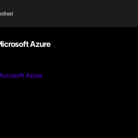
edtest
icrosoft Azure
icrosoft Azure