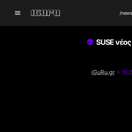
/new
SUSE νέος 
iGuRu.gr
>
SUS