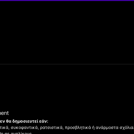
ment
εν θα δημοσιευτεί εάν:
ιστικά, συκοφαντικά, ρατσιστικά, προσβλητικά ή ανάρμοστα σχόλια
βη σε ανηλίκους.