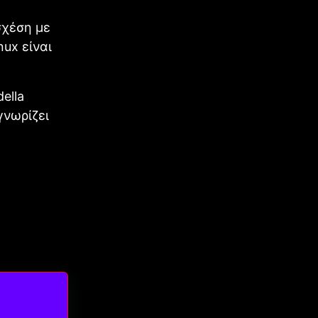
σχέση με
nux είναι
ella
γνωρίζει