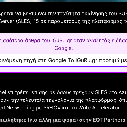
έρεται να βελτιώνει την ταχύτητα εκκίνησης του SU
 Server (SLES) 15 σε παραμέτρους της πλατφόρμας τ
ρισσότερα άρθρα του iGuRu.gr όταν αναζητάς ειδήσε
Google.
Το iGuRu.gr προτιμώμ
nel επιτρέπει επίσης σε όσους τρέχουν SLES στο Az
ούν την τελευταία τεχνολογία της πλατφόρμας, όπω
ed Networking με SR-IOV και το Write Accelerator.
πωλήθηκε (για άλλη μια φορά) στην EQT Partners