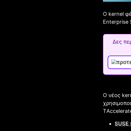
Ο kernel φ
Enterprise
Δες πε
Ο νέος ker
χρησιμοποι
ΤAccelerat
SUSΕ 