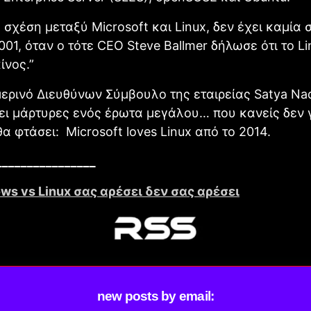
 σχέση μεταξύ Microsoft και Linux, δεν έχει καμία 
001, όταν ο τότε CEO Steve Ballmer δήλωσε ότι το Li
ίνος.”
ερινό Διευθύνων Σύμβουλο της εταιρείας Satya Nad
ει μάρτυρες ενός έρωτα μεγάλου… που κανείς δεν 
θα φτάσει: Microsoft loves Linux από το 2014.
________________
ws vs Linux σας αρέσει δεν σας αρέσει
new posts by email: