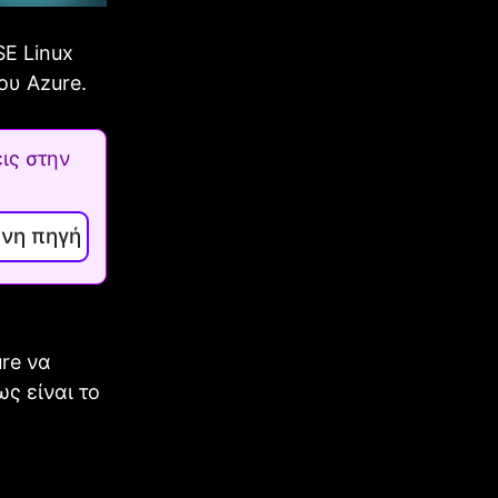
SE Linux
ου Azure.
ις στην
ενη πηγή
ure να
ς είναι το