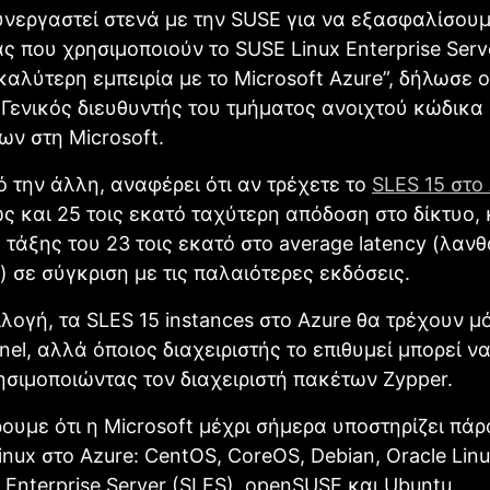
νεργαστεί στενά με την SUSE για να εξασφαλίσου
ς που χρησιμοποιούν το SUSE Linux Enterprise Serve
καλύτερη εμπειρία με το Microsoft Azure”, δήλωσε ο
, Γενικός διευθυντής του τμήματος ανοιχτού κώδικα
ων στη Microsoft.
 την άλλη, αναφέρει ότι αν τρέχετε το
SLES 15 στο
ς και 25 τοις εκατό ταχύτερη απόδοση στο δίκτυο, 
 τάξης του 23 τοις εκατό στο average latency (λαν
 σε σύγκριση με τις παλαιότερες εκδόσεις.
λογή, τα SLES 15 instances στο Azure θα τρέχουν μ
nel, αλλά όποιος διαχειριστής το επιθυμεί μπορεί ν
σιμοποιώντας τον διαχειριστή πακέτων Zypper.
υμε ότι η Microsoft μέχρι σήμερα υποστηρίζει πά
inux στο Azure: CentOS, CoreOS, Debian, Oracle Linu
 Enterprise Server (SLES), openSUSE και Ubuntu.