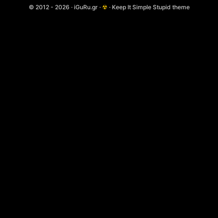
© 2012 - 2026 · iGuRu.gr ·
☢
· Keep It Simple Stupid theme