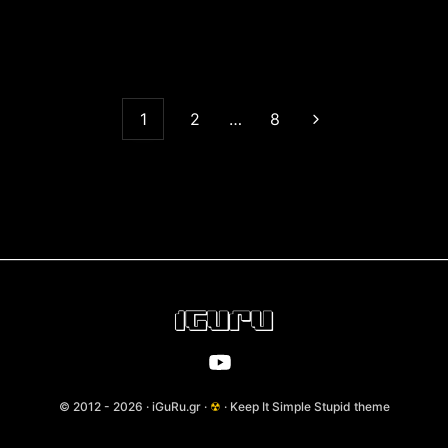
1
2
…
8
© 2012 - 2026 · iGuRu.gr ·
☢
· Keep It Simple Stupid theme