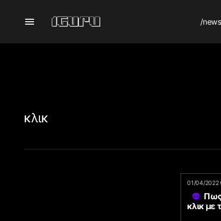
/new
κλικ
01/04/2022 
Πως
κλικ με 