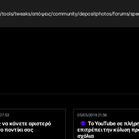
s
/tools
/tweaks
/απόψεις
/community
/depositphotos
/forums
/spe
07:53
05/05/2019 21:56
 να κάνετε αριστερό
Το YouTube σε πλήρ
το ποντίκι σας
επιτρέπει την κύλιση πρ
σχόλια