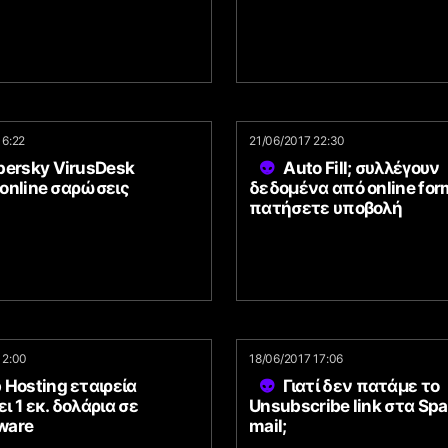
16:22
21/06/2017 22:30
persky VirusDesk
Auto Fill; συλλέγουν
online σαρώσεις
δεδομένα από online for
πατήσετε υποβολή
12:00
18/06/2017 17:06
Hosting εταιρεία
Γιατί δεν πατάμε το
 1 εκ. δολάρια σε
Unsubscribe link στα Sp
ware
mail;