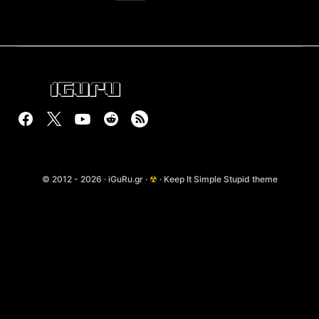
© 2012 - 2026 · iGuRu.gr ·
☢
· Keep It Simple Stupid theme