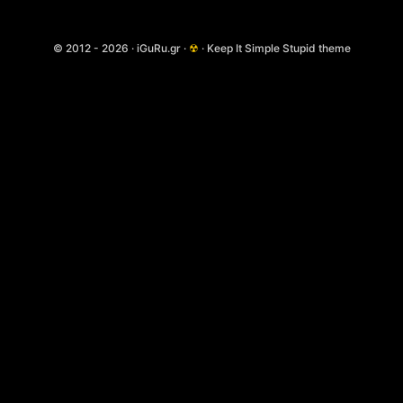
© 2012 - 2026 · iGuRu.gr ·
☢
· Keep It Simple Stupid theme