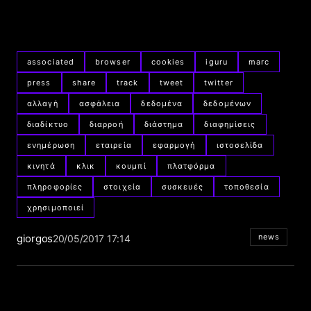
associated
browser
cookies
iguru
marc
press
share
track
tweet
twitter
αλλαγή
ασφάλεια
δεδομένα
δεδομένων
διαδίκτυο
διαρροή
διάστημα
διαφημίσεις
ενημέρωση
εταιρεία
εφαρμογή
ιστοσελίδα
κινητά
κλικ
κουμπί
πλατφόρμα
πληροφορίες
στοιχεία
συσκευές
τοποθεσία
χρησιμοποιεί
giorgos
news
20/05/2017 17:14