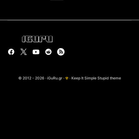
© 2012 - 2026 · iGuRu.gr ·
☢
· Keep It Simple Stupid theme