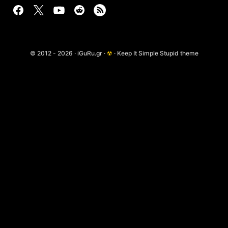
© 2012 - 2026 · iGuRu.gr ·
☢
· Keep It Simple Stupid theme