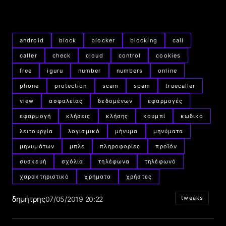
android
block
blocker
blocking
call
caller
check
cloud
control
cookies
free
iguru
number
numbers
online
phone
protection
scam
spam
truecaller
view
ασφαλείας
δεδομένων
εφαρμογές
εφαρμογή
κλήσεις
κλήσης
κουμπί
κωδικό
λειτουργία
λογισμικό
μήνυμα
μηνύματα
μηνυμάτων
μπλε
πληροφορίες
προϊόν
συσκευή
σχόλια
τηλέφωνα
τηλέφωνό
χαρακτηριστικό
χρήματα
χρήστες
δημήτρης
tweaks
07/05/2019 20:22