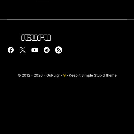
© 2012 - 2026 · iGuRu.gr ·
☢
· Keep It Simple Stupid theme