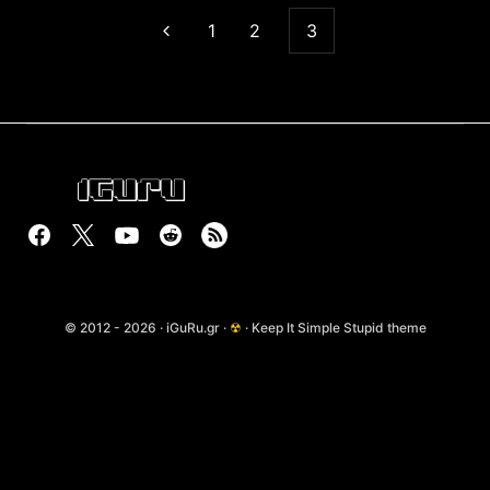
1
2
3
© 2012 - 2026 · iGuRu.gr ·
☢
· Keep It Simple Stupid theme