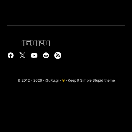
© 2012 - 2026 · iGuRu.gr ·
☢
· Keep It Simple Stupid theme