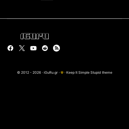
© 2012 - 2026 · iGuRu.gr ·
☢
· Keep It Simple Stupid theme