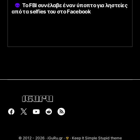
Το FBI συνέλαβε έναν ύποπτο για ληστείες
από τα selfies του στο Facebook
© 2012 - 2026 · iGuRu.gr ·
☢
· Keep It Simple Stupid theme