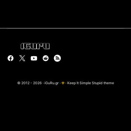
© 2012 - 2026 · iGuRu.gr ·
☢
· Keep It Simple Stupid theme