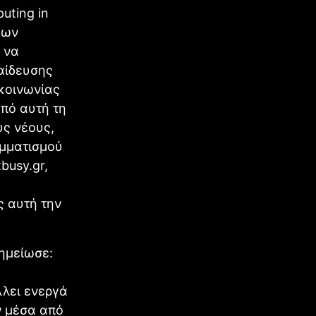
uting in
εων
 να
αίδευσης
ικοινωνίας
από αυτή τη
ς νέους,
αμματισμού
busy.gr,
ς αυτή την
ημείωσε:
λλει ενεργά
ν μέσα από