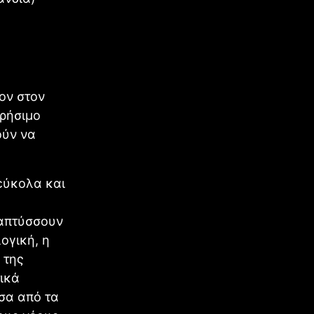
α
ον στον
χρήσιμο
ούν να
 εύκολα και
ναπτύσσουν
ογική, η
 της
ικά
σα από τα