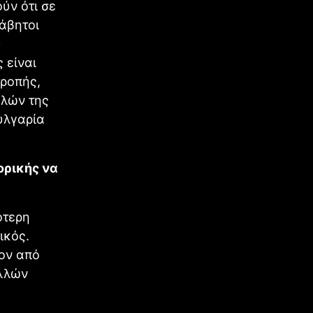
ύν ότι σε
άβητοι
ύ
 είναι
τροπής,
ελών της
υλγαρία
ορικής να
ότερη
ικός.
έον από
ολλών