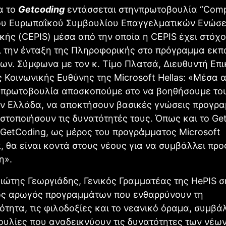
α το
Getcoding
εντάσσεται στηνπρωτοβουλία “Comp
του Eυρωπαΐκού Συμβουλίου Επαγγελματικών Ενώσ
ής (CEPIS) μέσα από την οποία η CEPIS έχει στόχο
ι την ένταξη της Πληροφορικής στο πρόγραμμα εκπ
ων. Σύμφωνα με τον κ. Τίμο Πλατσά, Διευθυντή Επ
ς Κοινωνικής Ευθύνης της Microsoft Hellas: «Μέσα 
 πρωτοβουλία αποσκοπούμε στο να βοηθήσουμε του
ην Ελλάδα, να αποκτήσουν βασικές γνώσεις προγρ
ιστοποιήσουν τις δυνατότητές τους. Όπως και το Get
ο GetCoding, ως μέρος του προγράμματος Microsoft
, θα είναι κοντά στους νέους για να συμβάλλει προ
η».
ιώτης Γεωργιάδης, Γενικός Γραμματέας της HePIS σ
ως αρωγός προγραμμάτων που ενθαρρύνουν τη
ότητα, τις φιλοδοξίες και το νεανικό όραμα, συμβά
ουλίες που αναδεικνύουν τις δυνατότητες των νέω