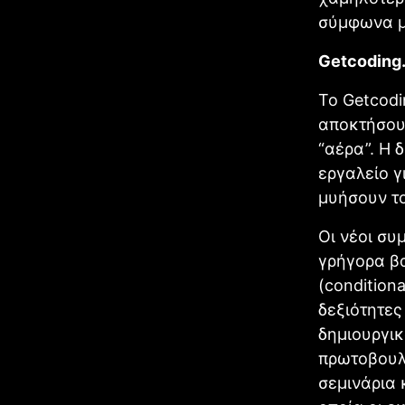
σύμφωνα μ
Getcoding.
Το Getcodi
αποκτήσου
“αέρα”. Η 
εργαλείο γ
μυήσουν τ
Οι νέοι συ
γρήγορα βα
(condition
δεξιότητες
δημιουργικ
πρωτοβουλί
σεμινάρια 