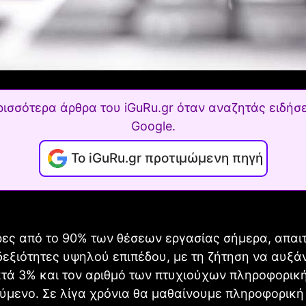
ρισσότερα άρθρα του iGuRu.gr όταν αναζητάς ειδήσε
Google.
Το iGuRu.gr προτιμώμενη πηγή
ρες από το 90% των θέσεων εργασίας σήμερα, απαι
εξιότητες υψηλού επιπέδου, με τη ζήτηση να αυξά
τά 3% και τον αριθμό των πτυχιούχων πληροφορικ
ούμενο. Σε λίγα χρόνια θα μαθαίνουμε πληροφορικ