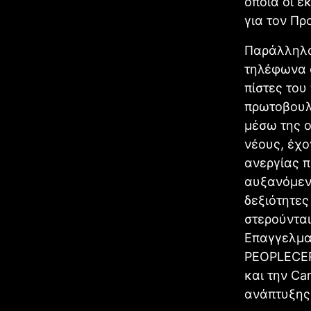
οποία οι 
για τον Πρ
Παράλληλα,
τηλέφωνα 
πίστες του
πρωτοβουλί
μέσω της ο
νέους, έχ
ανεργίας π
αυξανόμενο
δεξιότητες
στερούνται
Επαγγελματ
PEOPLECER
και την Car
ανάπτυξης 