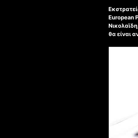
Εκστρατεί
European P
Νικολαϊδη
θα είναι α