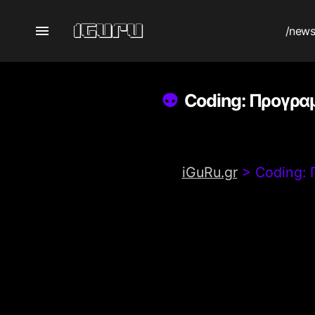
/new
Coding: Προγραμ
iGuRu.gr
>
Coding: 