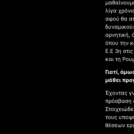
μαθαίνουμε
λίγα χρόνι
αφού θα απ
δυναμικού
αρνητική, 
όπου την κ
Ε.Ε 3η στι
και τη Ρου
Γιατί, όμ
μάθει προ
Έχοντας γ
πρόσβαση σ
Στοιχειώδε
τους υποψη
θέσεων ερ