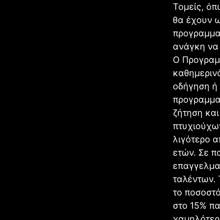
Τομείς, όπ
θα έχουν 
προγραμματ
ανάγκη να 
Ο Προγραμ
καθημερινό
οδήγηση ή 
προγραμματ
ζήτηση και
πτυχιούχω
λιγότερο 
ετών. Σε π
επαγγελματ
ταλέντων.
το ποσοστό
στο 15% π
χαμηλότερα