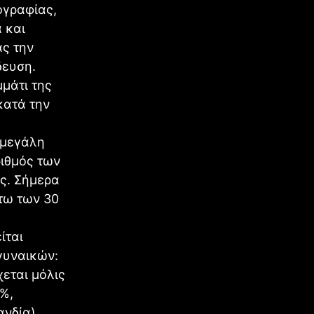
ογραφίας,
 και
ας την
δευση.
μάτι της
κατά την
 μεγάλη
ριθμός των
ς. Σήμερα
τω των 30
ίται
γυναικών:
εται μόλις
%,
ανδία)