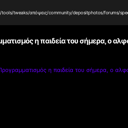
s
/tools
/tweaks
/απόψεις
/community
/depositphotos
/forums
/spe
ματισμός η παιδεία του σήμερα, ο αλφ
Προγραμματισμός η παιδεία του σήμερα, ο αλφ