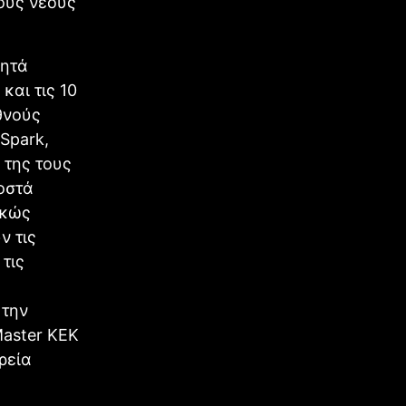
ους νέους
νητά
αι τις 10
εθνούς
Spark,
 της τους
οστά
ρκώς
ν τις
 τις
 την
aster KEK
ιρεία