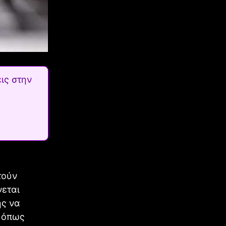
ις στην
τούν
νεται
ής να
ή όπως