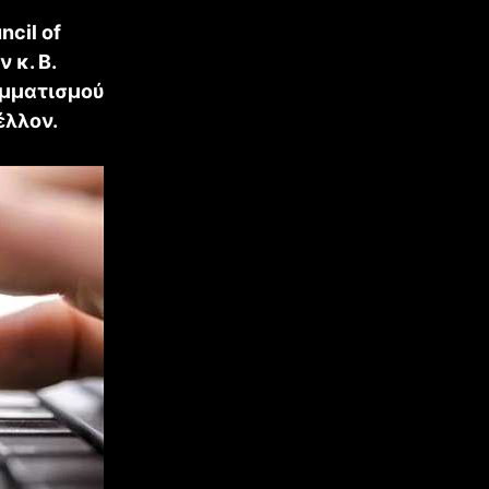
cil of
 κ. Β.
αμματισμού
έλλον.