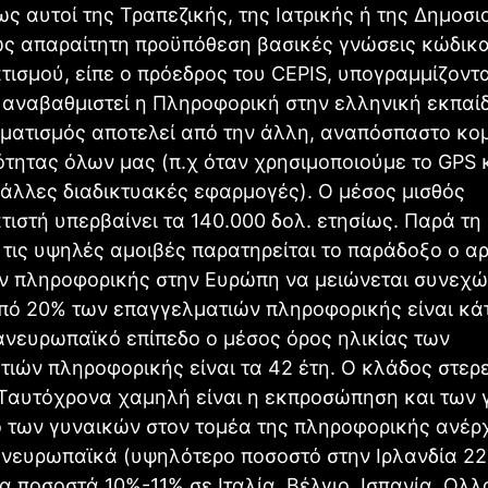
ως αυτοί της Τραπεζικής, της Ιατρικής ή της Δημοσι
ως απαραίτητη προϋπόθεση βασικές γνώσεις κώδικα
ισμού, είπε ο πρόεδρος του CEPIS, υπογραμμίζοντ
αναβαθμιστεί η Πληροφορική στην ελληνική εκπαί
ματισμός αποτελεί από την άλλη, αναπόσπαστο κομ
τητας όλων μας (π.χ όταν χρησιμοποιούμε το GPS 
άλλες διαδικτυακές εφαρμογές). Ο μέσος μισθός
ιστή υπερβαίνει τα 140.000 δολ. ετησίως. Παρά τη
 τις υψηλές αμοιβές παρατηρείται το παράδοξο ο α
ν πληροφορικής στην Ευρώπη να μειώνεται συνεχώ
από 20% των επαγγελματιών πληροφορικής είναι κά
ανευρωπαϊκό επίπεδο ο μέσος όρος ηλικίας των
ιών πληροφορικής είναι τα 42 έτη. Ο κλάδος στερε
 Ταυτόχρονα χαμηλή είναι η εκπροσώπηση και των 
 των γυναικών στον τομέα της πληροφορικής ανέρχ
ανευρωπαϊκά (υψηλότερο ποσοστό στην Ιρλανδία 22
 ποσοστά 10%-11% σε Ιταλία, Βέλγιο, Ισπανία, Ολλ