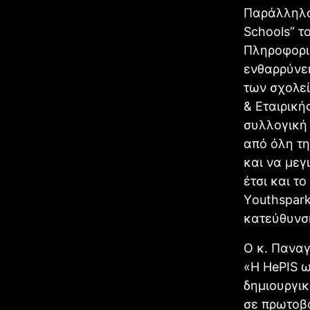
Παράλληλ
Schools” 
Πληροφορικ
ενθαρρύνε
των σχολεί
& Εταιρική
συλλογική
από όλη τ
και να μεγ
έτσι και τ
Υouthspark
κατεύθυνσ
Ο κ. Παναγ
«Η HePIS 
δημιουργικ
σε πρωτοβ