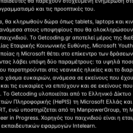
εκπαιδευτές θα παρέχουν στοχευμένη ενημέρωση στ
ογραμματισμό και τις προοπτικές του.
 θα κληρωθούν δώρα όπως tablets, laptops και κι
ανάμεσα στους υποψηφίους που θα ολοκληρώσουν κ
 παιχνιδιού. Το Getcoding.gr αποτελεί μέρος της δι
ας Εταιρικής Κοινωνικής Ευθύνης, Microsoft Youth
ποίας η Microsoft θέτει στο επίκεντρο των δράσεων
οντας λάβει υπόψη δύο παραμέτρους: τα υψηλά ποσ
ου παρατηρούνται στις νεανικές ηλικίες και το δια
 χάσμα ευκαιριών, ανάμεσα σε εκείνους που έχου
 και τις ευκαιρίες να επιτύχουν και σε εκείνους που
. Το Getcoding υλοποιείται από τo Ελληνικό Δίκτυο
ιών Πληροφορικής (HePIS) τη Microsoft Ελλάς και
T, ενώ υποστηρίζεται από τη ManpowerGroup, τη M
eer in Progress. Χορηγός του παιχνιδιού είναι η ετα
εκπαιδευτικών εφαρμογών Intelearn.