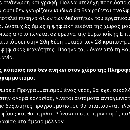
 ανάγνωση και γραφή. Πολλά στελέχη προειδοποιο
α όσοι δεν γνωρίζουν κώδικα θα θεωρούνται αναλφ
οτελεί πυρήνα όλων των δεξιοτήτων του εργατικο
». Δυστυχώς όμως η ψηφιακή εικόνα της χώρας μας
όπως αποτυπώνεται σε έρευνα της Ευρωπαΐκής Επι
ατατάσσει στην 26η θέση μεταξύ των 28 κρατών-μ
ς ψηφιακές ικανότητες. Προηγείται μόνον από τη Βο
μανία.
ως, κάποιος που δεν ανήκει στον χώρο της Πληροφ
γραμματισμό;
νώσεις Προγραμματισμού ένας νέος, θα έχει ευκολ
την αγορά εργασίας, γίνεται αυτόματα ανταγωνιστ
ις δεξιότητες προγραμματισμού θα απαιτούνται πλ
φίους και θα περιλαμβάνονται στις περιγραφές π
γασίας στο άμεσο μέλλον.