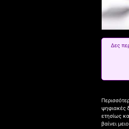
Δες πε
Περισσότε
ψηφιακές δ
ετησίως κα
βαίνει μει