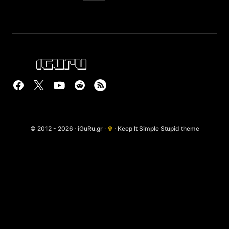
© 2012 - 2026 · iGuRu.gr ·
☢
· Keep It Simple Stupid theme