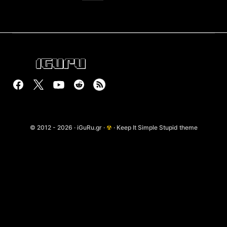
© 2012 - 2026 · iGuRu.gr ·
☢
· Keep It Simple Stupid theme