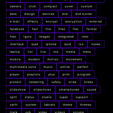
camera
click
compact
cover
custom
data
design
devices
dvd
dvd burner
e-mail
effects
encrypt
encryption
external
facebook
fast
file
files
flac
format
free
iguru
images
integrated
intel
interface
ipad
iphone
ipod
iso
itunes
laptop
list
live
mb
media
menu
mobile
modern
motion
movement
multimedia suite
music
online
perfect
player
playlists
plus
print
program
protect
rendering
safety
slide
slides
slideshow
slideshows
smartphones
sound
split
status
studio
super
support
swift
system
tablets
theme
themes
track
usb
video
videos
volume