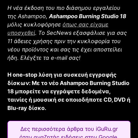
H νέα έκδοση του πιο διάσημου εργαλείου
της Ashampoo,
Ashampoo Burning Studio 18
μόλις κυκλοφόρησε
όπως σας είχαμε
υποσχεθεί
. Το SecNews εξασφάλισε για σας
11 άδειες χρήσης πριν την κυκλοφορία του
νέου προϊόντος και σας τις έχει αποστείλει
ήδη. Ελέγξτε τα e-mail σας!
Η one-stop λύση για συσκευή εγγραφής
δίσκων: Με το νέο Ashampoo Burning Studio
18 μπορείτε να εγγράψετε δεδομένα,
ταινίες ή μουσική σε οποιοδήποτε CD, DVD ή
Blu-ray δίσκο.
Δες περισσότερα άρθρα του iGuRu.gr
όταν αναζητάς ειδήσεις στην Google.