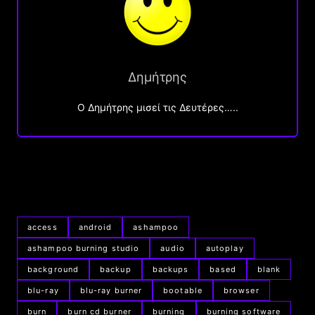
Δημήτρης
O Δημήτρης μισεί τις Δευτέρες…..
access
android
ashampoo
ashampoo burning studio
audio
autoplay
background
backup
backups
based
blank
blu-ray
blu-ray burner
bootable
browser
burn
burn cd burner
burning
burning software