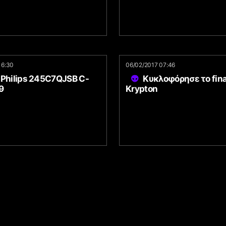
16:30
06/02/2017 07:46
 Philips 245C7QJSB C-
Κυκλοφόρησε το final
9
Krypton