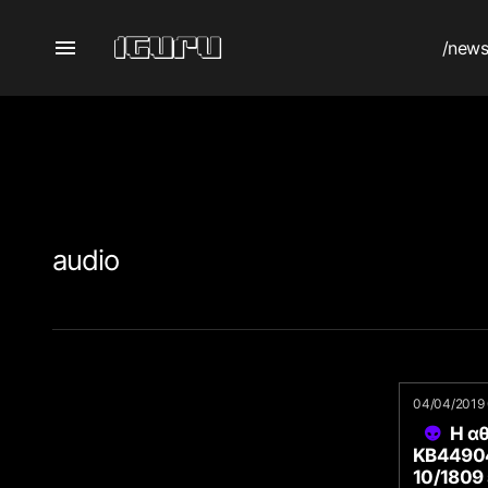
/new
audio
04/04/2019 
Η α
KB44904
10/1809 