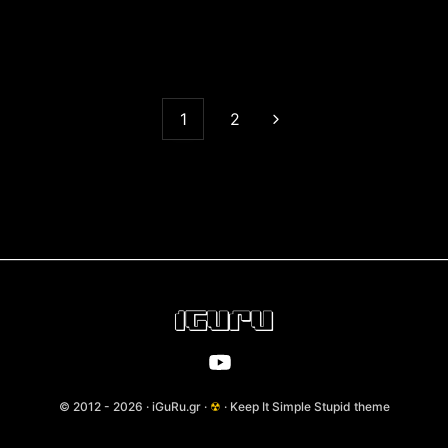
1
2
© 2012 - 2026 · iGuRu.gr ·
☢
· Keep It Simple Stupid theme