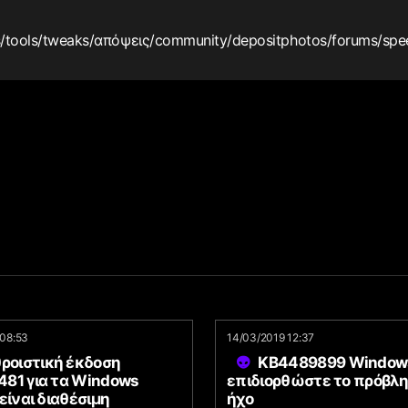
s
/tools
/tweaks
/απόψεις
/community
/depositphotos
/forums
/spe
08:53
14/03/2019 12:37
θροιστική έκδοση
KB4489899 Window
81 για τα Windows
επιδιορθώστε το πρόβλη
είναι διαθέσιμη
ήχο