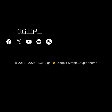
© 2012 - 2026 · iGuRu.gr ·
☢
· Keep It Simple Stupid theme