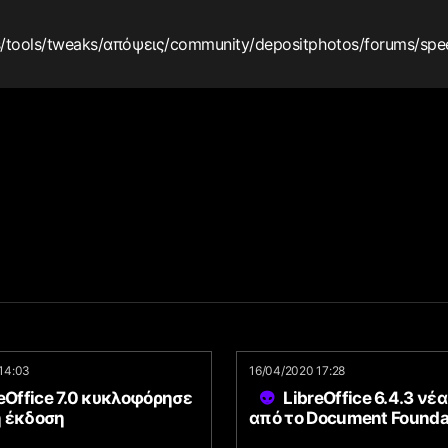
s
/tools
/tweaks
/απόψεις
/community
/depositphotos
/forums
/spe
14:03
16/04/2020 17:28
eOffice 7.0 κυκλοφόρησε
LibreOffice 6.4.3 νέ
 έκδοση
από το Document Founda