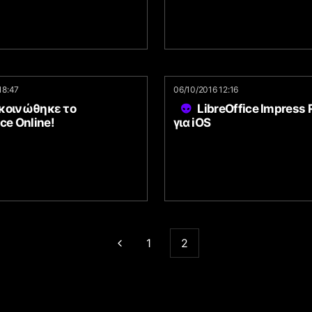
18:47
06/10/2016 12:16
κοινώθηκε το
LibreOffice Impress
ice Online!
για iOS
1
2