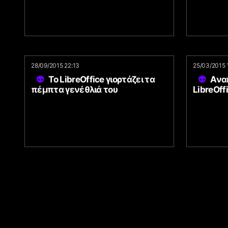
28/09/2015 22:13
25/03/2015 
To LibreOffice γιορτάζει τα
Ανα
πέμπτα γενέθλιά του
LibreOff