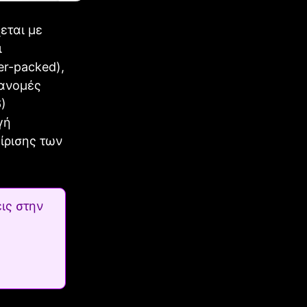
εται με
ι
er-packed),
ιανομές
6)
γή
ίρισης των
ις στην