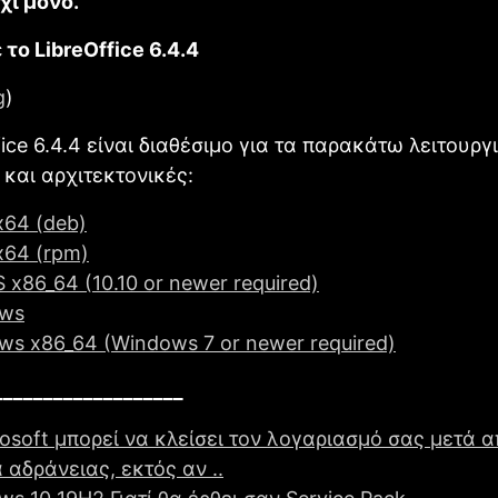
χι μόνο.
το LibreOffice 6.4.4
g
)
fice 6.4.4 είναι διαθέσιμο για τα παρακάτω λειτουργ
και αρχιτεκτονικές:
x64 (deb)
x64 (rpm)
x86_64 (10.10 or newer required)
ws
ws x86_64 (Windows 7 or newer required)
___________________
osoft μπορεί να κλείσει τον λογαριασμό σας μετά 
 αδράνειας, εκτός αν ..