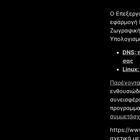
Ο Επεξεργα
εφαρμογή 
Ζωγραφική
Υπολογισμ
DNS: 
σας
Linux:
Παρέχοντα
ενθουσιώδ
συνεισφέρο
προγραμματ
συμμετάσχ
https://w
σχετικά με