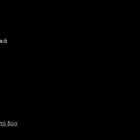
ικά
από δύο