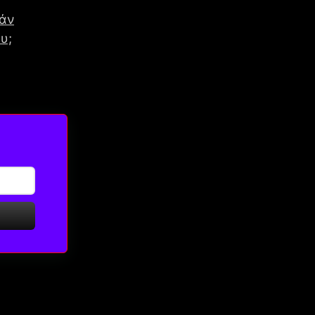
τάν
υ;