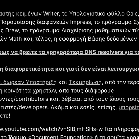
στής κειμένων Writer, το Υπολογιστικό φύλλο Calc,
Παρουσίασης διαφανειών Impress, το πρόγραμμα Σχ
ς Draw, το πρόγραμμα Διαχείρισης μαθηματικών τύ
ών Math και, τέλος, η εφαρμογή Βάσης δεδομένων 
πως να βρείτε τα γρηγορότερα DΝS resolvers για 
 η διαφορετικότητα και γιατί δεν είναι λειτουργι
ι δωρεάν Υποστήριξη
και
Τεκμηρίωση
, από την τερ
η κοινότητα χρηστών, από τους διάφορους
ντες/contributors και, βέβαια, από τους ίδιους του
ιστές/developers. Ακόμα και εσείς, επίσης,
μπορείτ
ετε
!
ww.youtube.com/watch?v=SIBjmHSHs-w Για πληροφο
 το Ίδρυμα «Document Foundation» ή τη σουΐτα γρα