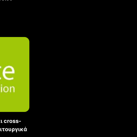
ι cross-
ειτουργικά