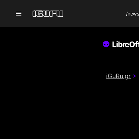
/new
LibreOf
iGuRu.gr
>