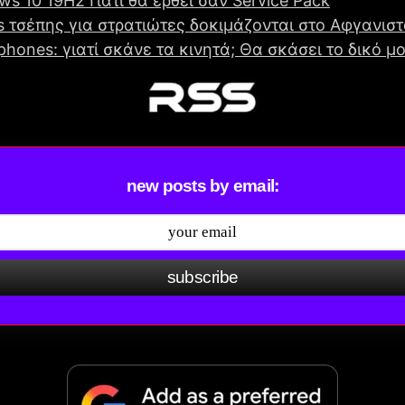
s 10 19H2 Γιατί θα έρθει σαν Service Pack
s τσέπης για στρατιώτες δοκιμάζονται στο Αφγανισ
hones: γιατί σκάνε τα κινητά; Θα σκάσει το δικό μο
new posts by email:
subscribe