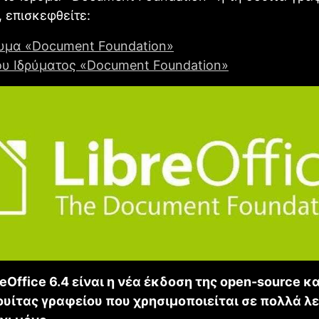
, επισκεφθείτε:
ρυμα «Document Foundation»
του Ιδρύματος «Document Foundation»
reΟffice 6.4 είναι η νέα έκδοση της open-source κα
ουίτας γραφείου που χρησιμοποιείται σε πολλά λ