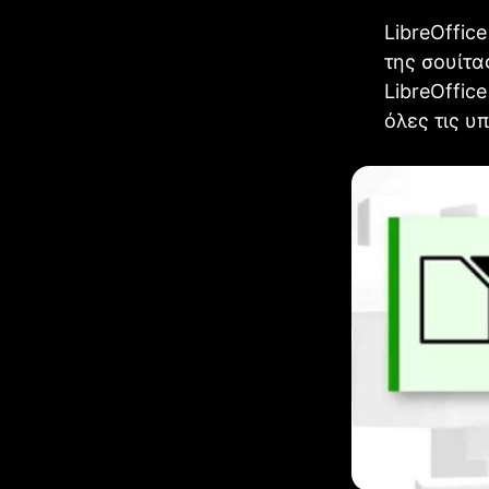
LibreOffic
της σουίτ
LibreOffic
όλες τις υ