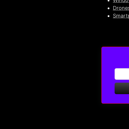
Window
Drone
Smartp