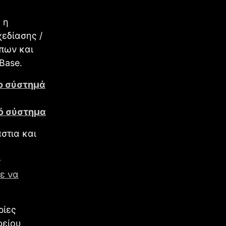
 η
εδίασης /
πων και
Base.
το σύστημά
κό σύστημα
άστια και
ς
ε να
ρίες
φείου