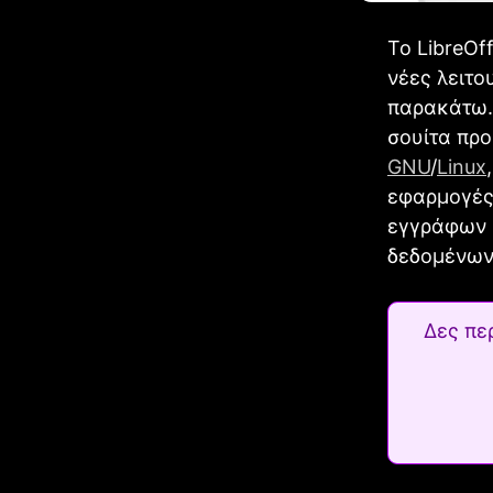
Το LibreOf
νέες λειτο
παρακάτω. 
σουίτα προ
GNU
/
Linux
εφαρμογές,
εγγράφων 
δεδομένων
Δες πε