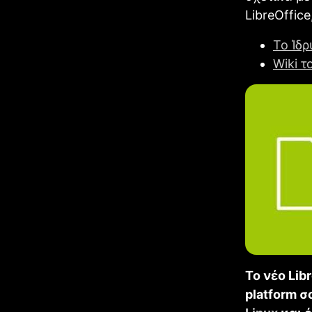
LibreOffice
Το Ίδ
Wiki 
To νέο Lib
platform σ