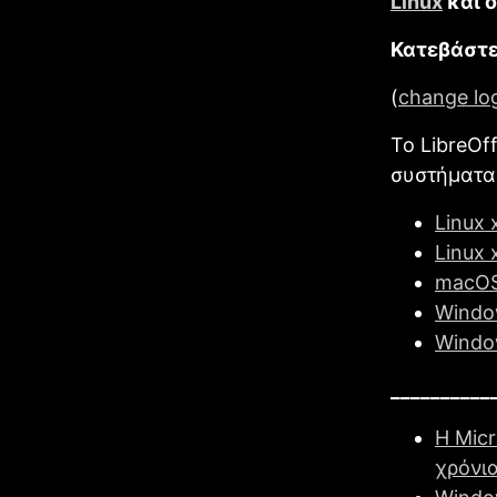
Linux
και ό
Κατεβάστε 
(
change lo
Το LibreOf
συστήματα 
Linux 
Linux 
macOS 
Windo
Windo
__________
Η Micr
χρόνια