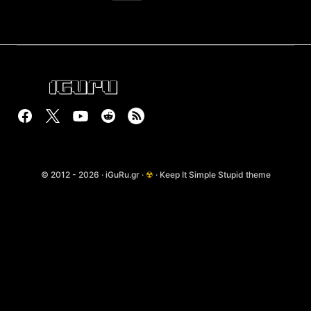
© 2012 - 2026 · iGuRu.gr ·
☢
· Keep It Simple Stupid theme