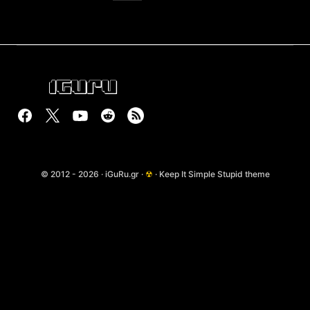
© 2012 - 2026 · iGuRu.gr ·
☢
· Keep It Simple Stupid theme