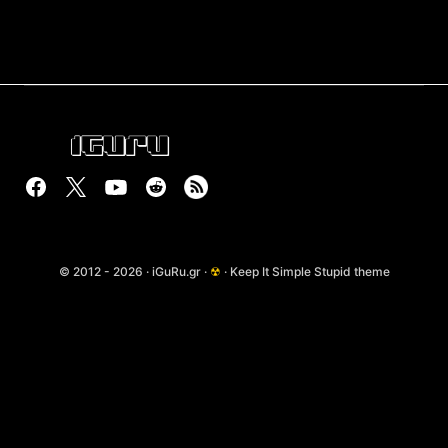
© 2012 - 2026 · iGuRu.gr ·
☢
· Keep It Simple Stupid theme