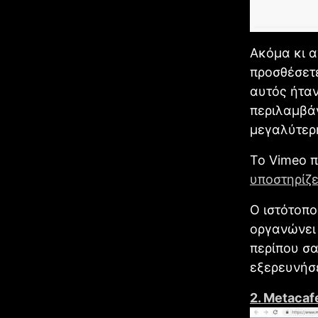
Ακόμα κι α
προσθέσετε
αυτός ήτα
περιλαμβάν
μεγαλύτερ
Το Vimeo π
υποστηρίζε
Ο ιστότοπο
οργανώνει 
περίπου σα
εξερευνήσε
2. Metacaf