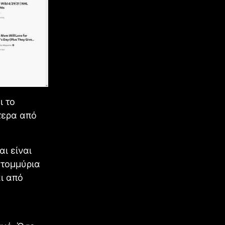
ι το
τερα από
αι είναι
ατομμύρια
ι από