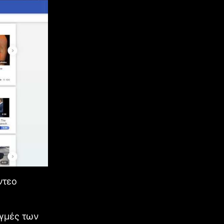
ντεο
ιγμές των