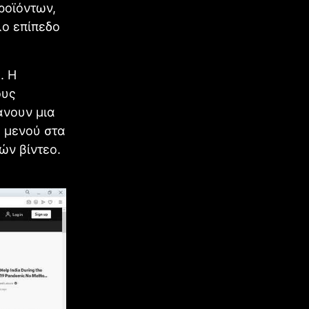
προϊόντων,
λο επίπεδο
. Η
ους
άνουν μια
 μενού στα
ών βίντεο.