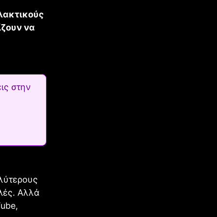
λλακτικούς
ίζουν να
ις στην
αλύτερους
ιλές. Αλλά
ube,