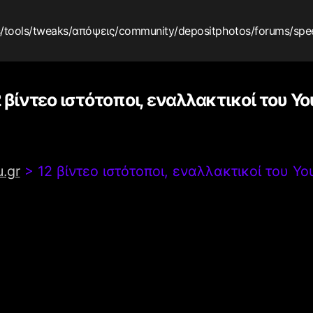
s
/tools
/tweaks
/απόψεις
/community
/depositphotos
/forums
/spe
 βίντεο ιστότοποι, εναλλακτικοί του Y
.gr
>
12 βίντεο ιστότοποι, εναλλακτικοί του Y