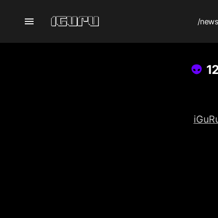
/new
12
iGuRu