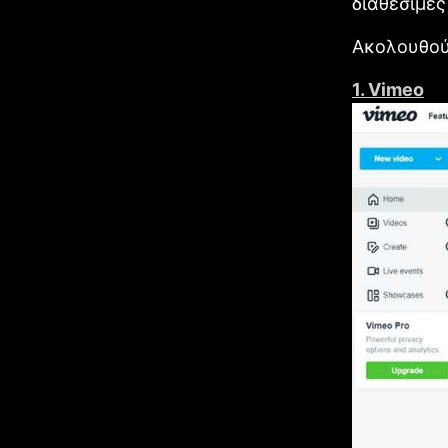
διαθέσιμες
Ακολουθού
1. Vimeo