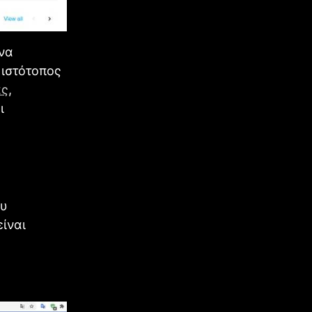
 να
 ιστότοπος
ας
,
ι
ου
είναι