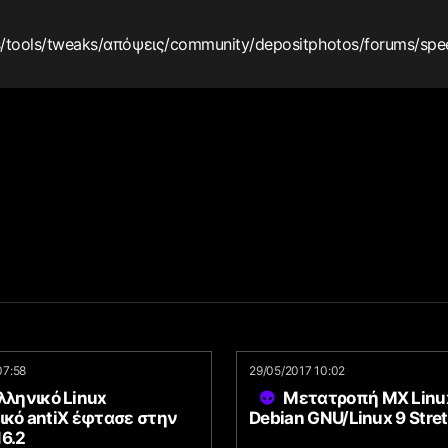
s
/tools
/tweaks
/απόψεις
/community
/depositphotos
/forums
/spe
07:58
29/05/2017 10:02
λληνικό Linux
Μετατροπή MX Linux
ικό antiX έφτασε στην
Debian GNU/Linux 9 Stre
6.2