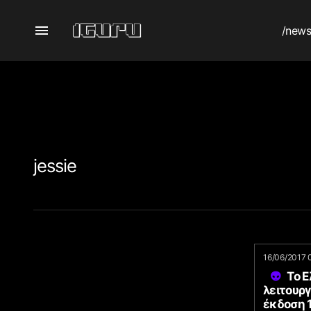
/new
jessie
16/06/2017 
Το Ε
λειτουργ
έκδοση 1