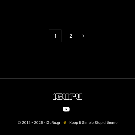
1
2
© 2012 - 2026 · iGuRu.gr ·
☢
· Keep It Simple Stupid theme