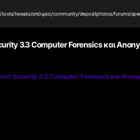
s
/tools
/tweaks
/απόψεις
/community
/depositphotos
/forums
/spe
curity 3.3 Computer Forensics και Anon
rrot Security 3.3 Computer Forensics και Anon