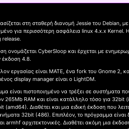
βασίζεται στη σταθερή διανομή Jessie του Debian, με
ένο για περισσότερη ασφάλεια linux 4.x.x Kernel. 
g release.
ση ονομάζεται CyberSloop και έρχεται με ενημερω
ν έκδοση 4.8.
λον εργασίας είναι MATE, ένα fork του Gnome 2, κα
ένος display manager είναι o LightDM.
μα είναι πιστοποιημένο να τρέξει σε συστήματα π
ν 265Mb RAM και είναι κατάλληλο τόσο για 32bit (
bit (amd64). Διαθέτει και μια ειδική έκδοση που λειτ
νήματα 32bit (486). Επιπλέον, το πρόγραμμα είναι 
και armhf αρχιτεκτονικές. Διαθέτει ακόμη μια έκδοση