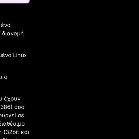
 ένα
Η διανομή
μένο Linux
ι ο
ου έχουν
i386) όσο
ουργεί σε
διαθέσιμο
 (32bit και