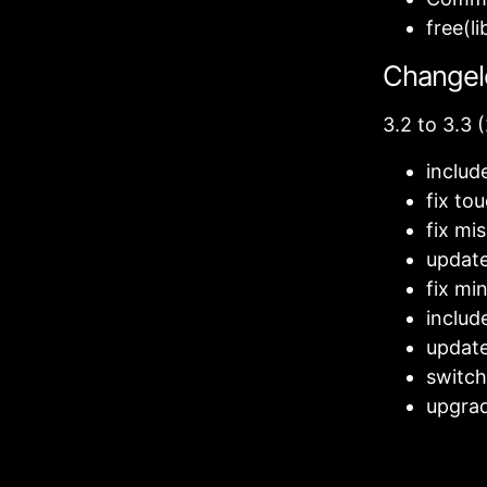
free(l
Changel
3.2 to 3.3 
includ
fix to
fix mi
updat
fix mi
includ
update
switch
upgrad