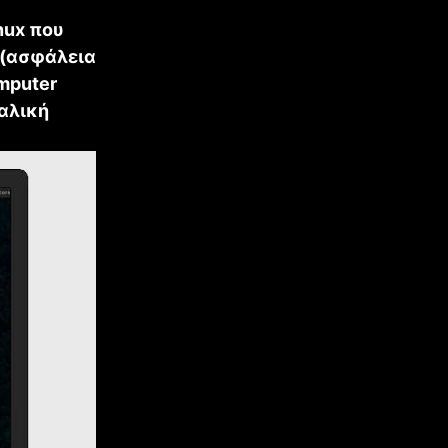
nux που
 (ασφάλεια
mputer
ταλική