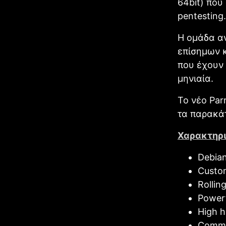
64bit) που
pentesting.
Η ομάδα αν
επίσημων 
που έχουν 
μηνιαία.
Το νέο Par
τα παρακάτ
Χαρακτηρι
Debian
Custom
Rollin
Powerf
High h
Commu