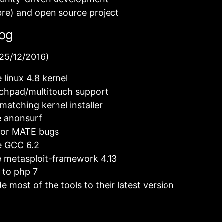
ibre) and open source project
og
(25/12/2016)
e linux 4.8 kernel
uchpad/multitouch support
smatching kernel installer
e anonsurf
nor MATE bugs
e GCC 6.2
 metasploit-framework 4.13
 to php 7
e most of the tools to their latest version