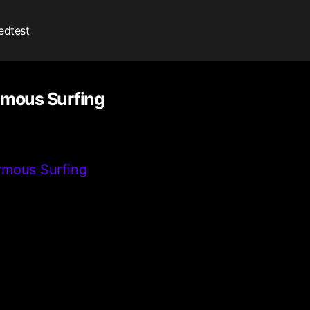
edtest
ymous Surfing
ymous Surfing