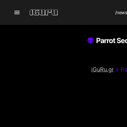
/new
Parrot Se
iGuRu.gr
>
Pa