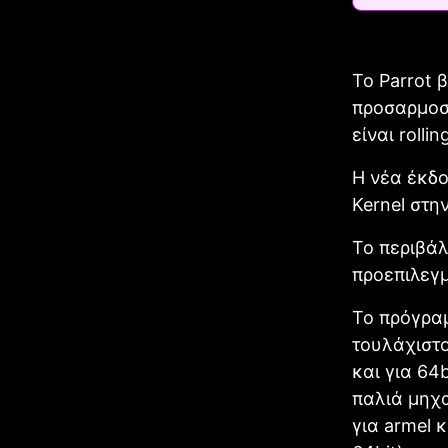
Το Parrot 
προσαρμοσμ
είναι rollin
H νέα έκδο
Kernel στη
Το περιβάλ
προεπιλεγμ
Το πρόγραμ
τουλάχιστο
και για 64
παλιά μηχα
για armel 