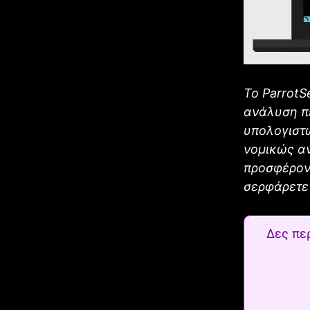
Το ParrotS
ανάλυση π
υπολογιστώ
νομικώς α
προσφέροντ
σερφάρετε 
Δες πε