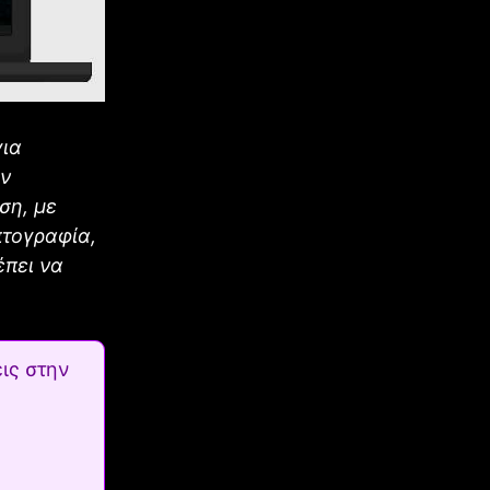
για
ών
ση, με
πτογραφία,
έπει να
ις στην