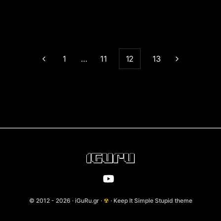
1
…
11
12
13
© 2012 - 2026 · iGuRu.gr ·
☢
· Keep It Simple Stupid theme