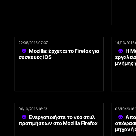
22/05/2015 07:07
14/03/2015 
Mozilla: έρχεται το Firefox για
H Mo
συσκευές iOS
εργαλεί
μνήμης γ
06/10/2016 16:23
06/10/2016 
Ενεργοποιήστε το νέο στυλ
Απο
προτιμήσεων στο Mozilla Firefox
απόφασης
μηχανή 