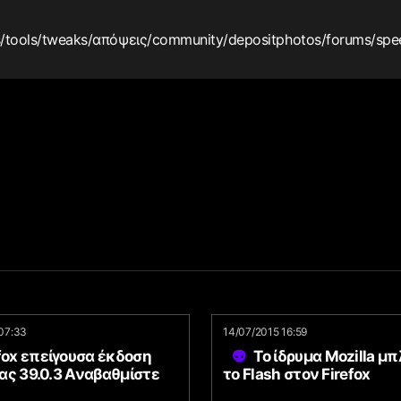
s
/tools
/tweaks
/απόψεις
/community
/depositphotos
/forums
/spe
07:33
14/07/2015 16:59
fox επείγουσα έκδοση
Το ίδρυμα Mozilla μ
ας 39.0.3 Αναβαθμίστε
το Flash στον Firefox