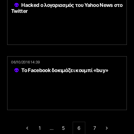
Hacked o λογαριασμός του Yahoo News στο
Twitter
06/10/2016 14:39
To Facebook δοκιμάζει κουμπί «buy»
1
…
5
6
7