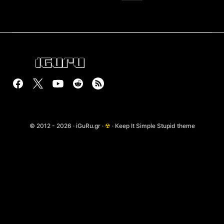
© 2012 - 2026 · iGuRu.gr ·
☢
· Keep It Simple Stupid theme